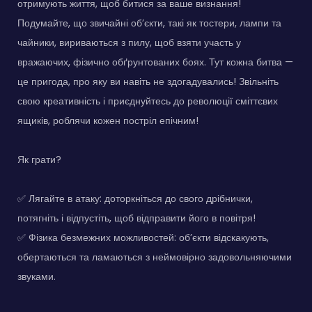
отримують життя, щоб битися за ваше визнання!
Подумайте, що звичайні об’єкти, такі як тостери, лампи та
чайники, вириваються з пилу, щоб взяти участь у
вражаючих, фізично обґрунтованих боях. Тут кожна битва —
це пригода, про яку ви навіть не здогадувались! Звільніть
свою креативність і приєднуйтесь до революції сміттєвих
ящиків, роблячи кожен постріл епічним!
Як грати?
✅ Лягайте в атаку: доторкніться до свого дрібнички,
потягніть і відпустіть, щоб відправити його в повітря!
✅ Фізика безмежних можливостей: об’єкти відскакують,
обертаються та ламаються з неймовірно задовольняючими
звуками.