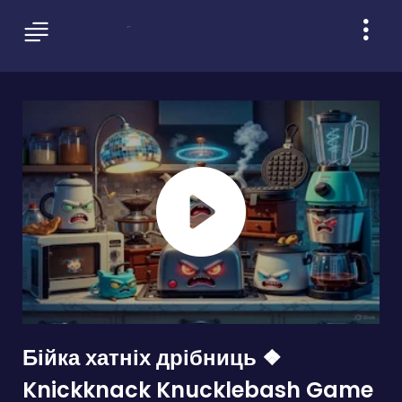
Бійка хатніх дрібниць ❖
Knickknack Knucklebash Game