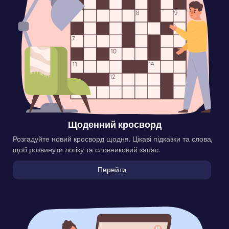
Щоденний кросворд
Розгадуйте новий кросворд щодня. Цікаві підказки та слова,
щоб розвинути логіку та словниковий запас.
Перейти