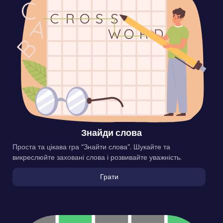
Знайди слова
Проста та цікава гра “Знайти слова”. Шукайте та
викреслюйте заховані слова і розвивайте уважність.
Грати