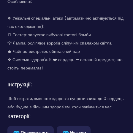
Особливості:
❖ Унікальні спеціальні атаки (автоматично активуються під
час охолодження):
🍞 Тостер: запускає вибухові тостові бомби
💡 Лампа: осліплює ворогів сліпучим спалахом світла
🫖 Чайник: вистрілює обпікаючий пар
❖ Система здоров'я: 5 ❤️ сердець — останній предмет, що
стоїть, перемагає!
Інструкції:
Щоб виграти, зменште здоров'я супротивника до 0 сердець
або будьте з більшим здоров'ям, коли закінчиться час.
Категорії:
Гіперказуальні
Навички