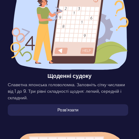
Щоденні судоку
Славетна японська головоломка. Заповніть сітку числами
від 1 до 9. Три рівні складності щодня: легкий, середній і
складний.
Розвʼязати