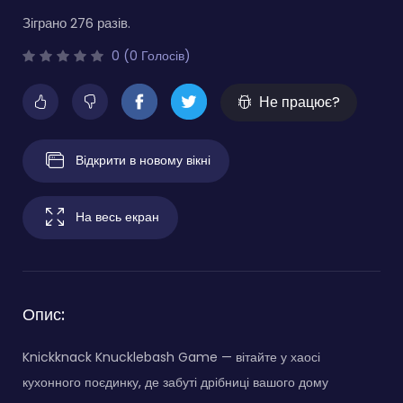
Зіграно 276 разів.
0 (0 Голосів)
Не працює?
Відкрити в новому вікні
На весь екран
Опис:
Knickknack Knucklebash Game — вітайте у хаосі
кухонного поєдинку, де забуті дрібниці вашого дому