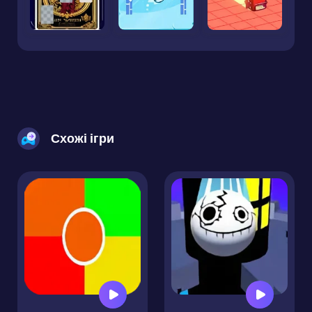
Схожі ігри