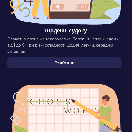
Щоденні судоку
Славетна японська головоломка. Заповніть сітку числами
від 1 до 9. Три рівні складності щодня: легкий, середній і
складний.
Розвʼязати