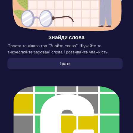
Знайди слова
Проста та цікава гра “Знайти слова”. Шукайте та
викреслюйте заховані слова і розвивайте уважність.
Грати