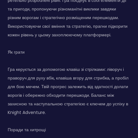
ретельно розроблені рівні. Гра поєднує в собі елементи дії
та пригоди, пропонуючи різноманітні виклики завдяки
різним ворогам і стратегічно розміщеним перешкодам.
Використовуючи свої вміння та стратегію, прагни підкорити
кожен рівень у цьому захоплюючому платформері.
Як грати
Гра керується за допомогою клавіш зі стрілками: ліворуч і
праворуч для руху вбік, клавіша вгору для стрибка, а пробіл
для бою мечем. Твій прогрес залежить від здатності долати
ворогів і обережно обходити перешкоди. Баланс між
захисною та наступальною стратегією є ключем до успіху в
Knight Adventure.
Поради та хитрощі