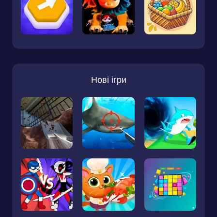
Нові ігри