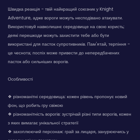
Швидка реакція - твій найкращий союзник у Knight
Adventure, адже вороги можуть несподівано атакувати.
Використовуй навколишнє середовище на свою користь;
деякі перешкоди можуть захистити тебе або бути
використані для пасток супротивників. Пам'ятай, терпіння -
це чеснота; поспіх може привести до непередбачених
пасток або сильніших ворогів.
Особливості
❖ різноманітні середовища: кожен рівень пропонує новий
фон, що робить гру свіжою
❖ різноманітність ворогів: зустрічай різні типи ворогів, кожен
з яких вимагає унікальної стратегії
❖ захоплюючий персонаж: грай за лицаря, занурюючись у