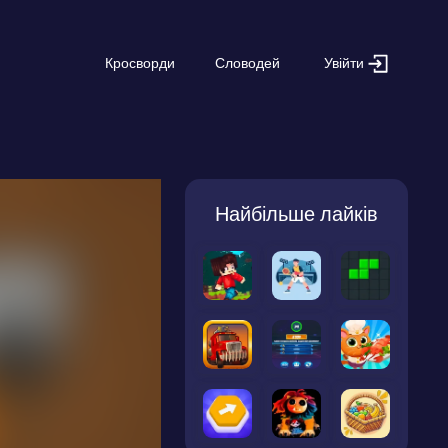
Увійти
Кросворди
Словодей
Найбільше лайків