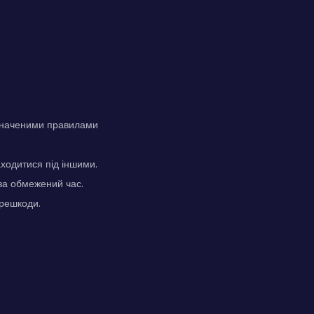
изначеними правилами
ходитися під іншими.
 за обмежений час.
ерешкоди.