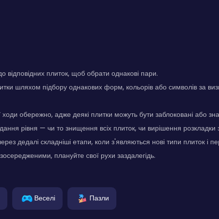
до відповідних плиток, щоб обрати однакові пари.
итки шляхом підбору однакових форм, кольорів або символів за в
 ходи обережно, адже деякі плитки можуть бути заблоковані або зна
дання рівня — чи то знищення всіх плиток, чи вирішення розкладки
ерез дедалі складніші етапи, коли з'являються нові типи плиток і п
осередженими, плануйте свої рухи заздалегідь.
Веселі
Пазли