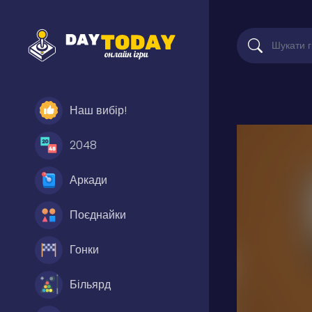
Наш вибір!
2048
Аркади
Поєднайки
Гонки
Більярд