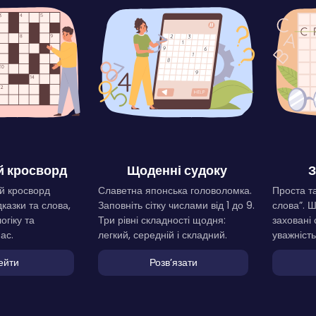
 кросворд
Щоденні судоку
З
й кросворд
Славетна японська головоломка.
Проста та
дказки та слова,
Заповніть сітку числами від 1 до 9.
слова”. 
огіку та
Три рівні складності щодня:
заховані 
ас.
легкий, середній і складний.
уважність
ейти
Розвʼязати