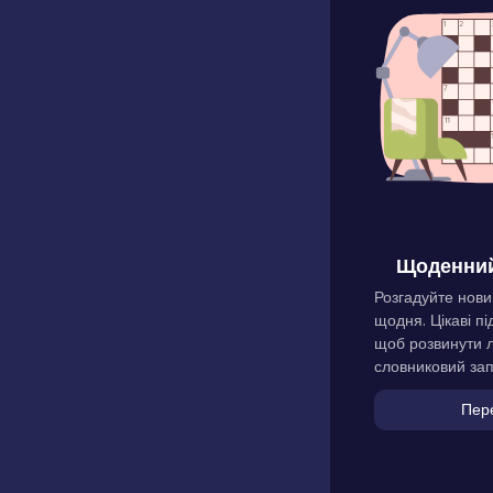
Щоденний
Розгадуйте нови
щодня. Цікаві пі
щоб розвинути л
словниковий зап
Пер