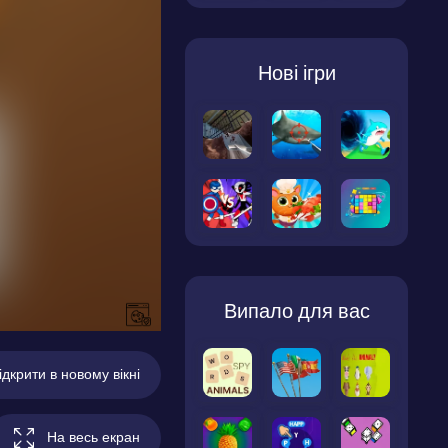
Нові ігри
Випало для вас
ідкрити в новому вікні
На весь екран