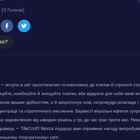
 (0 Голосів)
ює?
 — вступи в світ захоплюючих головоломок, де плитки й стратегії с
нуйте, комбінуйте й знищуйте плитки, аби відкрити для себе межі м
иклик вашим здібностям, а й запропонує нові, хитромудрі розклади і в
ентрації та стратегічного мислення. Барвисті візуальні ефекти супр
є задоволення від швидких рішень у грі, де час грає проти вас. Нев
гравець — TileCraft Nexus подарує вам справжню нагоду випробуват
енькому «портретному» світі.