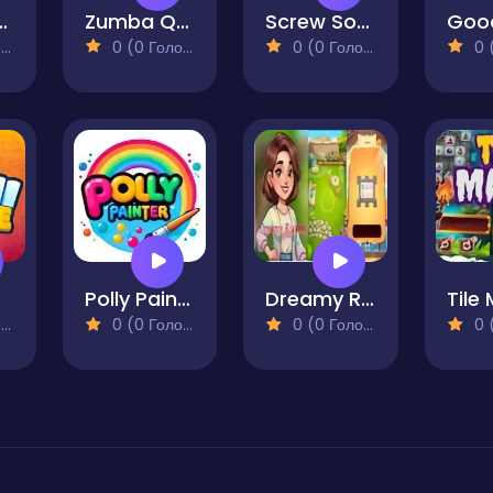
l Block
Zumba Quest
Screw Sort 3D Screw Puzzle
)
0 (0 Голосів)
0 (0 Голосів)
0 (0
Polly Painter
Dreamy Rooms
Tile
)
0 (0 Голосів)
0 (0 Голосів)
0 (0