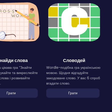
найди слова
Словодей
 цікава гра “Знайти
Wordle-подібна гра українською
Шукайте та викреслюйте
мовою. Щодня відгадуйте
слова і розвивайте
закодоване слово. У вас 6 спроб
.
вгадати слово.
Грати
Грати