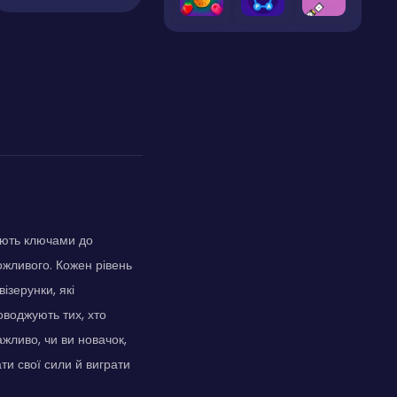
тають ключами до
ожливого. Кожен рівень
ізерунки, які
оводжують тих, хто
ажливо, чи ви новачок,
и свої сили й виграти