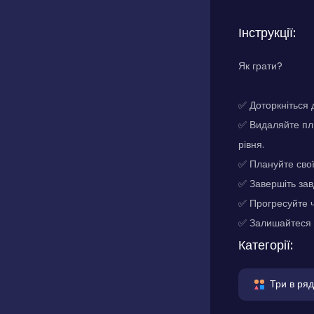
Інструкції:
Як грати?
✅ Доторкніться 
✅ Видаляйте пл
рівня.
✅ Плануйте свої
✅ Завершіть зав
✅ Прогресуйте ч
✅ Залишайтеся з
Категорії:
Три в ряд