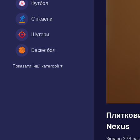
Футбол
Стікмени
Шутери
Баскетбол
Показати інші категорії ▾
Плиткови
Nexus
Зіграно 378 разі