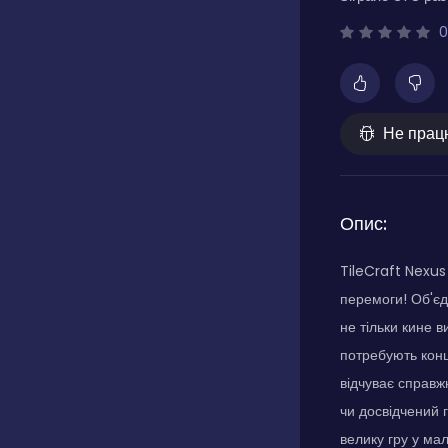
0
Не прац
Опис:
TileCraft Nexus
перемоги! Об'єд
не тільки кине в
потребують конц
відчуває справжн
чи досвідчений 
велику гру у мал