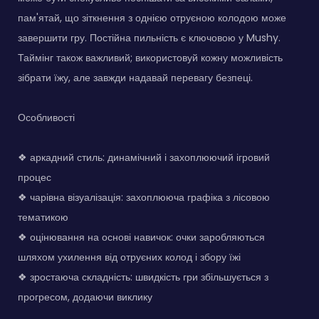
пам'ятай, що зіткнення з однією отруєною колодою може
завершити гру. Постійна пильність є ключовою у Mushy.
Таймінг також важливий; використовуй кожну можливість
зібрати їжу, але завжди надавай перевагу безпеці.
Особливості
❖ аркадний стиль: динамічний і захоплюючий ігровий
процес
❖ чарівна візуалізація: захоплююча графіка з лісовою
тематикою
❖ оцінювання на основі навичок: очки заробляються
шляхом ухилення від отруєних колод і збору їжі
❖ зростаюча складність: швидкість гри збільшується з
прогресом, додаючи виклику