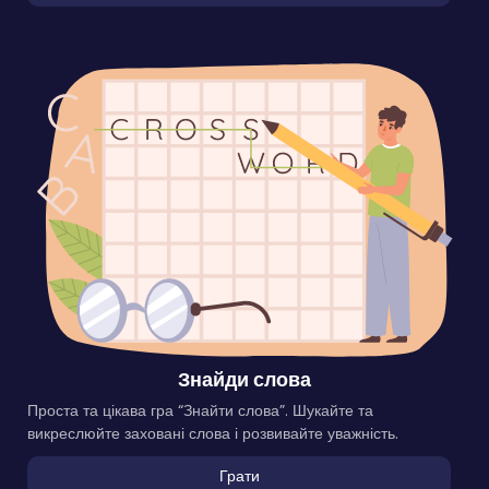
Знайди слова
Проста та цікава гра “Знайти слова”. Шукайте та
викреслюйте заховані слова і розвивайте уважність.
Грати