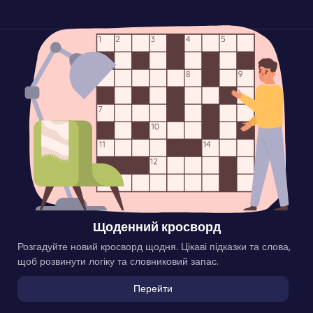
Щоденний кросворд
Розгадуйте новий кросворд щодня. Цікаві підказки та слова,
щоб розвинути логіку та словниковий запас.
Перейти