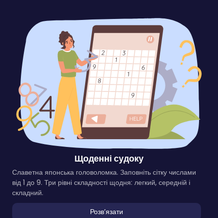
Щоденні судоку
Славетна японська головоломка. Заповніть сітку числами
від 1 до 9. Три рівні складності щодня: легкий, середній і
складний.
Розвʼязати