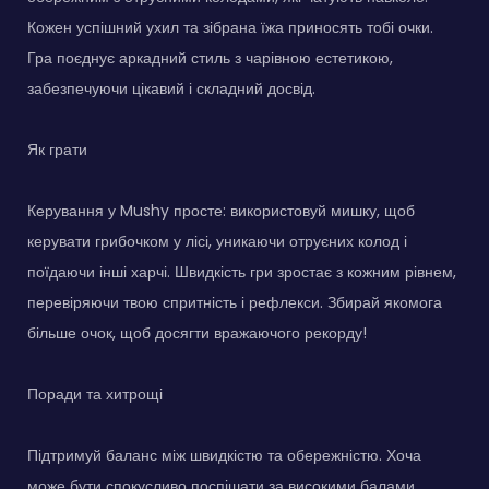
Кожен успішний ухил та зібрана їжа приносять тобі очки.
Гра поєднує аркадний стиль з чарівною естетикою,
забезпечуючи цікавий і складний досвід.
Як грати
Керування у Mushy просте: використовуй мишку, щоб
керувати грибочком у лісі, уникаючи отруєних колод і
поїдаючи інші харчі. Швидкість гри зростає з кожним рівнем,
перевіряючи твою спритність і рефлекси. Збирай якомога
більше очок, щоб досягти вражаючого рекорду!
Поради та хитрощі
Підтримуй баланс між швидкістю та обережністю. Хоча
може бути спокусливо поспішати за високими балами,