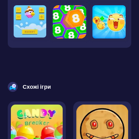
Схожі ігри