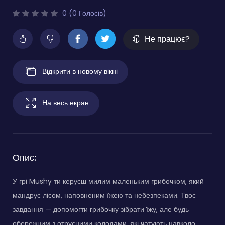
0 (0 Голосів)
Не працює?
Відкрити в новому вікні
На весь екран
Опис:
У грі Mushy ти керуєш милим маленьким грибочком, який
мандрує лісом, наповненим їжею та небезпеками. Твоє
завдання — допомогти грибочку зібрати їжу, але будь
обережним з отруєними колодами, які чатують навколо.