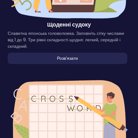
Щоденні судоку
Славетна японська головоломка. Заповніть сітку числами
від 1 до 9. Три рівні складності щодня: легкий, середній і
складний.
Розвʼязати