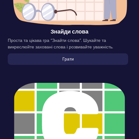
Знайди слова
Проста та цікава гра “Знайти слова”. Шукайте та
викреслюйте заховані слова і розвивайте уважність.
Грати