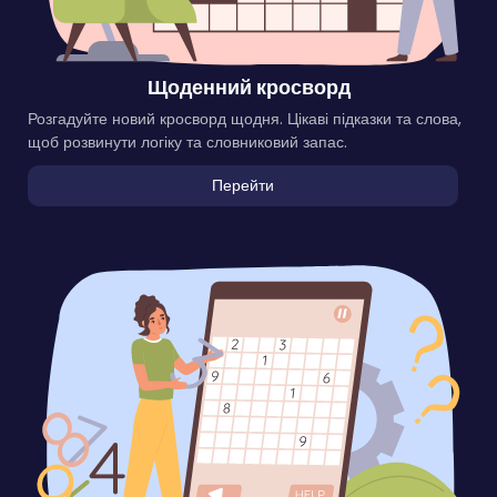
Щоденний кросворд
Розгадуйте новий кросворд щодня. Цікаві підказки та слова,
щоб розвинути логіку та словниковий запас.
Перейти