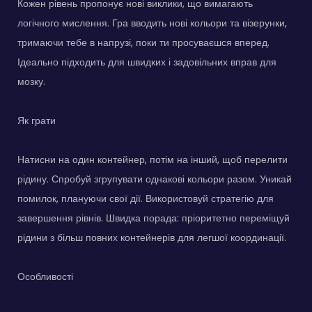
Кожен рівень пропонує нові виклики, що вимагають
логічного мислення. Гра вводить нові кольори та візерунки,
тримаючи тебе в напрузі, поки ти просуваєшся вперед.
Ідеально підходить для швидких і задовільних вправ для
мозку.
Як грати
Натисни на один контейнер, потім на інший, щоб перелити
рідину. Спробуй згрупувати однакові кольори разом. Уникай
помилок, плануючи свої дії. Використовуй стратегію для
завершення рівнів. Швидка порада: пріоритетно переміщуй
рідини з більш повних контейнерів для легшої координації.
Особливості