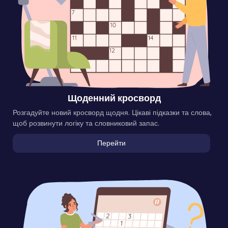
Щоденний кросворд
Розгадуйте новий кросворд щодня. Цікаві підказки та слова,
щоб розвинути логіку та словниковий запас.
Перейти