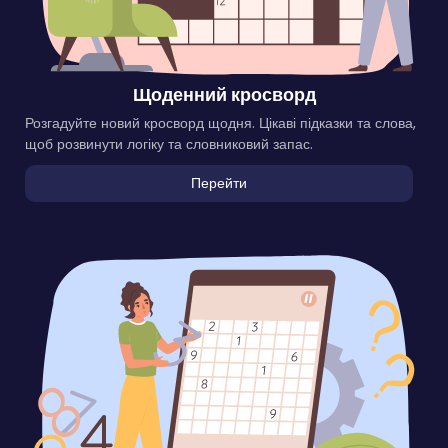
Щоденний кросворд
Розгадуйте новий кросворд щодня. Цікаві підказки та слова,
щоб розвинути логіку та словниковий запас.
Перейти