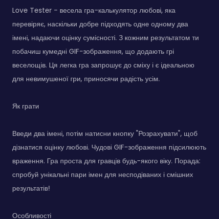
Love Tester - весела гра-калькулятор любові, яка
перевіряє, наскільки добре підходять одне одному два
імені, надаючи оцінку сумісності. З кожним результатом ти
побачиш кумедні GIF-зображення, що додають грі
веселощів. Ця легка гра запрошує до сміху і є ідеальною
для невимушеної гри, приносячи радість усім.
Як грати
Введи два імені, потім натисни кнопку "Розрахувати", щоб
дізнатися оцінку любові. Чудові GIF-зображення підсилюють
враження. Гра проста для гравців будь-якого віку. Порада:
спробуй унікальні пари імен для несподіваних і смішних
результатів!
Особливості