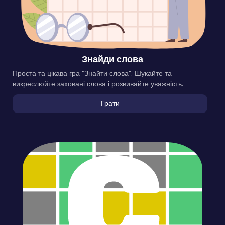
Знайди слова
Проста та цікава гра “Знайти слова”. Шукайте та
викреслюйте заховані слова і розвивайте уважність.
Грати