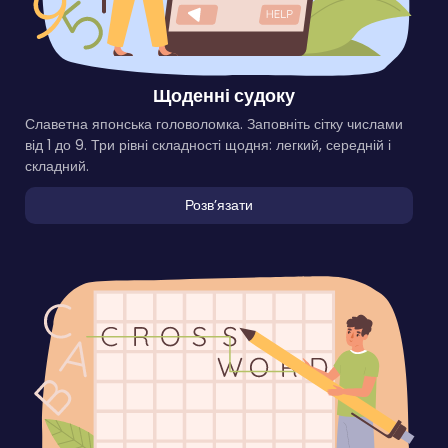
Щоденні судоку
Славетна японська головоломка. Заповніть сітку числами
від 1 до 9. Три рівні складності щодня: легкий, середній і
складний.
Розвʼязати