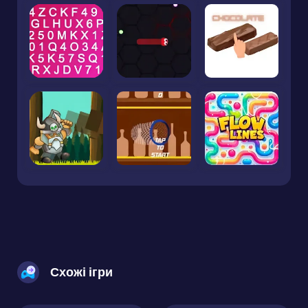
Схожі ігри