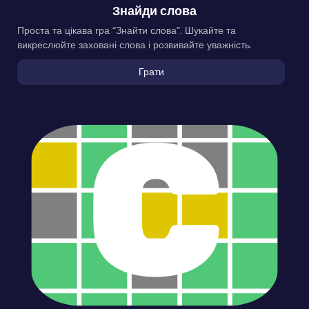
Знайди слова
Проста та цікава гра “Знайти слова”. Шукайте та
викреслюйте заховані слова і розвивайте уважність.
Грати