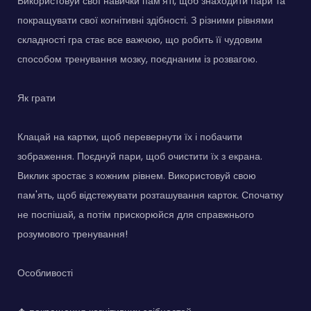
Використовуй свої навички пам'яті, щоб знаходити пари та
покращувати свої когнітивні здібності. З різними рівнями
складності гра стає все важчою, що робить її чудовим
способом тренування мозку, поєднаним із розвагою.
Як грати
Клацай на картки, щоб перевернути їх і побачити
зображення. Поєднуй пари, щоб очистити їх з екрана.
Виклик зростає з кожним рівнем. Використовуй свою
пам'ять, щоб відстежувати розташування карток. Спочатку
не поспішай, а потім прискорюйся для справжнього
розумового тренування!
Особливості