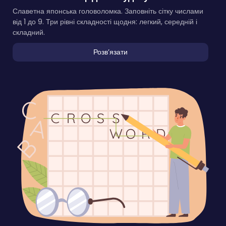
Славетна японська головоломка. Заповніть сітку числами
від 1 до 9. Три рівні складності щодня: легкий, середній і
складний.
Розвʼязати