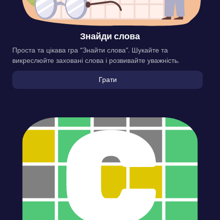
Знайди слова
Проста та цікава гра “Знайти слова”. Шукайте та
викреслюйте заховані слова і розвивайте уважність.
Грати