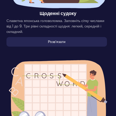
Щоденні судоку
Славетна японська головоломка. Заповніть сітку числами
від 1 до 9. Три рівні складності щодня: легкий, середній і
складний.
Розвʼязати