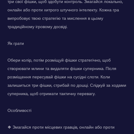
три свої фішки, щоб здобути контроль. Змагайся локально,
онлайн або проти хитрого штучного інтелекту. Кожна гра
випробовує твою стратегію та мислення в цьому
традиційному ігровому досвіді.
Як грати
Обери колір, потім розміщуй фішки стратегічно, щоб
створювати млини та видаляти фішки суперника. Після
розміщення пересувай фішки на сусідні слоти. Коли
залишиться три фішки, стрибай по дошці. Слідкуй за ходами
суперника, щоб отримати тактичну перевагу.
Особливості
❖ Змагайся проти місцевих гравців, онлайн або проти