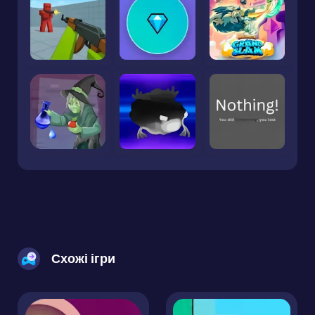
Схожі ігри