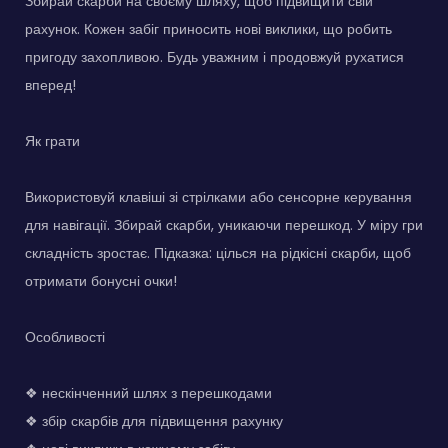
Збирай скарби на своєму шляху, щоб підвищити свій
рахунок. Кожен забіг приносить нові виклики, що робить
пригоду захопливою. Будь уважним і продовжуй рухатися
вперед!
Як грати
Використовуй клавіші зі стрілками або сенсорне керування
для навігації. Збирай скарби, уникаючи перешкод. У міру гри
складність зростає. Підказка: цілься на рідкісні скарби, щоб
отримати бонусні очки!
Особливості
❖ нескінченний шлях з перешкодами
❖ збір скарбів для підвищення рахунку