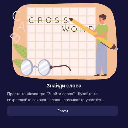
Знайди слова
Проста та цікава гра “Знайти слова”. Шукайте та
викреслюйте заховані слова і розвивайте уважність.
Грати