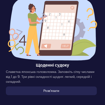
Щоденні судоку
Славетна японська головоломка. Заповніть сітку числами
від 1 до 9. Три рівні складності щодня: легкий, середній і
складний.
Розвʼязати