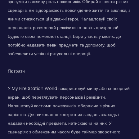
зрозуміти важливу роль пожежників. Обирай з шести різних
сценаріїв, які відображають повсякденне життя та виклики, з
якими стикаються ці відважні герої. Налаштовуй своїх
персонажів, розставляй реквізити та навіть прикрашай
будівлю своєї пожежної станції. Бери участь у місіях, де
потрібно надавати певні предмети та допомогу, щоб
забезпечити успішні рятувальні операції.
Як грати
У My Fire Station World використовуй мишу або сенсорний
екран, щоб перетягувати персонажів і реквізити.
Налаштовуй костюми пожежників, обираючи з різних
варіантів. Для виконання конкретних завдань знаходь і
надавай необхідні предмети, натискаючи на них. У
сценаріях з обмеженим часом буде таймер зворотного