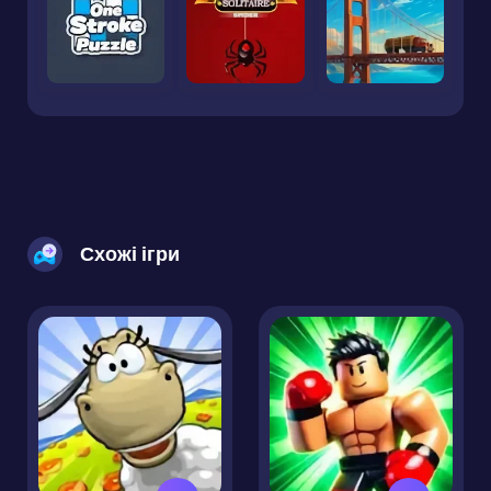
Схожі ігри