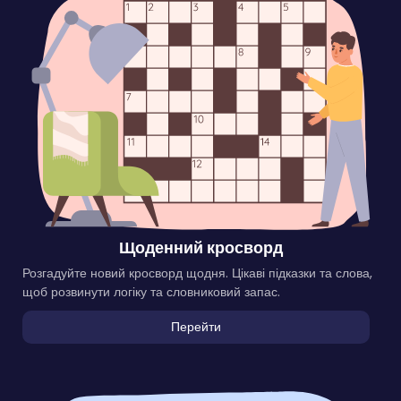
Щоденний кросворд
Розгадуйте новий кросворд щодня. Цікаві підказки та слова,
щоб розвинути логіку та словниковий запас.
Перейти