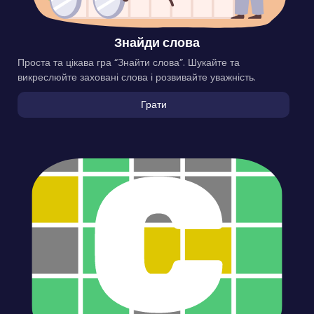
Знайди слова
Проста та цікава гра “Знайти слова”. Шукайте та
викреслюйте заховані слова і розвивайте уважність.
Грати