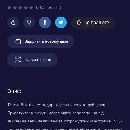
0 (0 Голосів)
Не працює?
Відкрити в новому вікні
На весь екран
Опис:
Tower Breaker — подорож у світ хаосу та руйнувань!
Приготуйтеся відчути несамовите задоволення від
знищення величезних веж та хитромудрих конструкцій. У цій
грі, заснованій на реалістичній фізиці, ви керуєте потужними