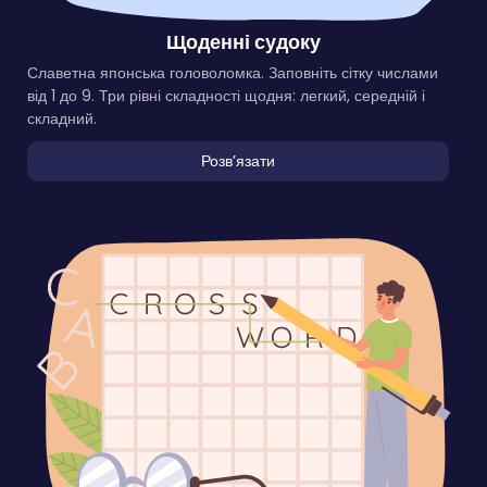
Щоденні судоку
Славетна японська головоломка. Заповніть сітку числами
від 1 до 9. Три рівні складності щодня: легкий, середній і
складний.
Розвʼязати