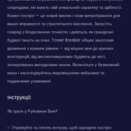
снарядами, які мають свій унікальний характер та здібності.
Кожен постріл — це новий виклик і нове випробування для
вашої вправності та стратегічного мислення. Запустіть
снаряд з бездоганною точністю і дивіться, як грандіозні
будівлі тануть на очах. Tower Breaker обіцяє захопливі
враження з кожним рівнем — від міцних веж до крихких
конструкцій, від високоповерхових будівель до міст,
згенерованих випадковим чином. Включіться у безмежний
екшн і насолоджуйтесь видовищними вибухами та
падаючими уламками!
Інструкції:
Як грати у Руйнівник Веж?
✅ Утримуйте та тягніть мотузку, щоб зарядити постріл