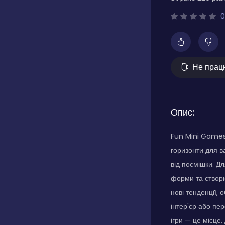
0
Не прац
Опис:
Fun Mini Games 
горизонти для ва
від посмішки. Дл
форми та створю
нові тенденції,
інтер'єр або пе
ігри — це місце,