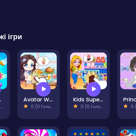
жі ігри
Pony Care
Avatar World Secrets
Kids Supermarket
)
0 (0 Голосів)
0 (0 Голосів)
0 (0