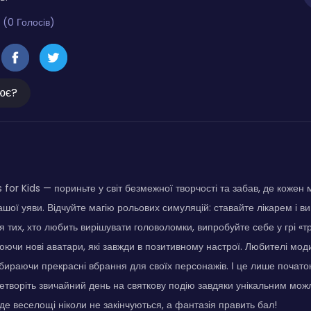
 (0 Голосів)
ює?
for Kids — пориньте у світ безмежної творчості та забав, де кожен м
шої уяви. Відчуйте магію рольових симуляцій: ставайте лікарем і виг
я тих, хто любить вирішувати головоломки, випробуйте себе у грі «тр
ючи нові аватари, які завжди в позитивному настрої. Любителі мо
 обираючи прекрасні вбрання для своїх персонажів. І це лише почато
ретворіть звичайний день на святкову подію завдяки унікальним можл
 де веселощі ніколи не закінчуються, а фантазія править бал!