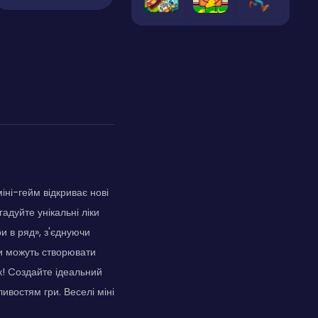
іні-гейм відкриває нові
адуйте унікальні ліки
и в ряд», з'єднуючи
ди можуть створювати
к! Cоздайте ідеальний
ивостям гри. Веселі міні