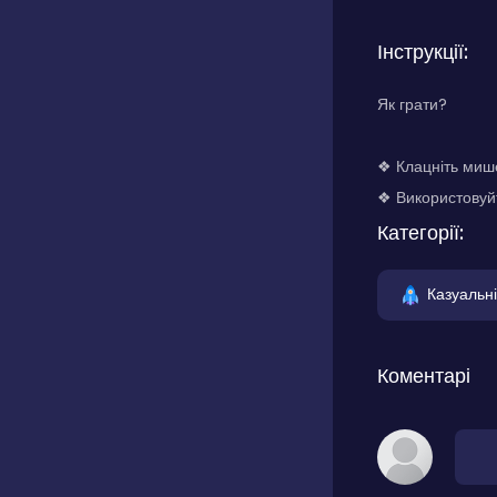
Інструкції:
Як грати?
❖ Клацніть мише
❖ Використовуйт
Категорії:
Казуальні
Коментарі