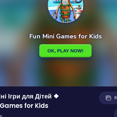
ні Ігри для Дітей ❖
В
 Games for Kids
в.