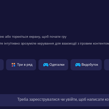
ю або торкніться екрану, щоб почати гру
е інтуїтивно зрозуміле керування для взаємодії з ігровим контенто
Три в ряд
Одягалки
Видобуток
Треба зареєструватися чи увійти, щоб написати к