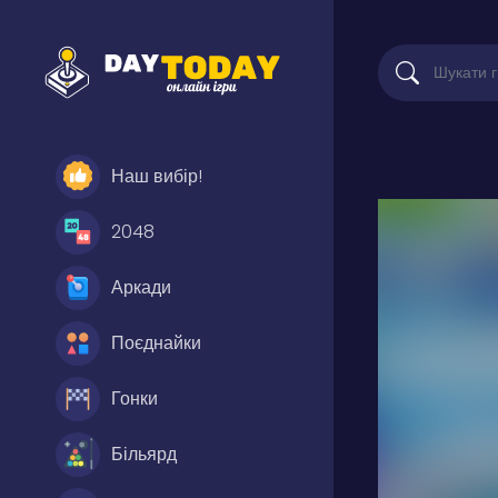
Наш вибір!
2048
Аркади
Поєднайки
Гонки
Більярд