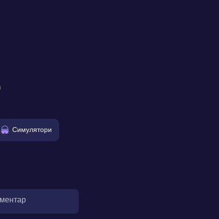
м
Симулятори
оментар