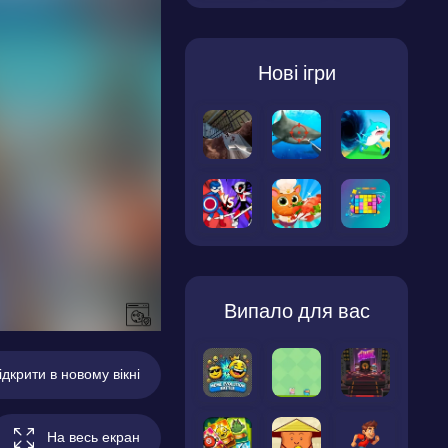
Нові ігри
Випало для вас
ідкрити в новому вікні
На весь екран