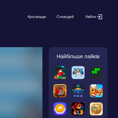
Увійти
Кросворди
Словодей
Найбільше лайків