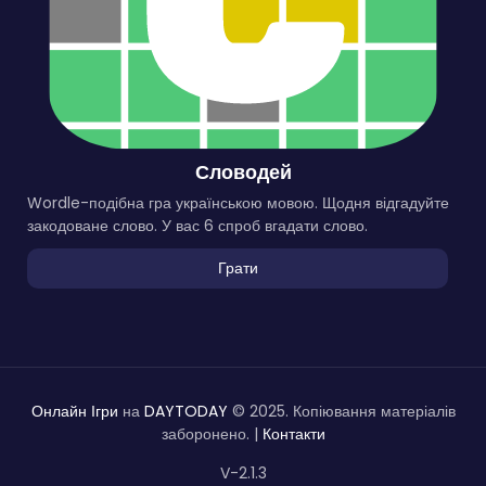
Словодей
Wordle-подібна гра українською мовою. Щодня відгадуйте
закодоване слово. У вас 6 спроб вгадати слово.
Грати
Онлайн Ігри
на
DAYTODAY
© 2025. Копіювання матеріалів
заборонено. |
Контакти
V-2.1.3