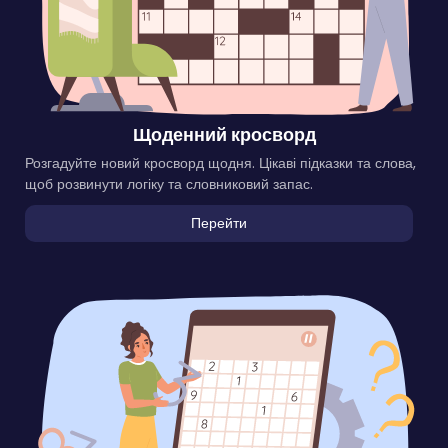
Щоденний кросворд
Розгадуйте новий кросворд щодня. Цікаві підказки та слова,
щоб розвинути логіку та словниковий запас.
Перейти