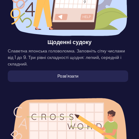
Щоденні судоку
Славетна японська головоломка. Заповніть сітку числами
від 1 до 9. Три рівні складності щодня: легкий, середній і
складний.
Розвʼязати