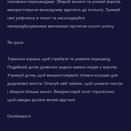
наповнені перешкодами. Збирай монети та уникай ворогів,
використовуючи винахідливу здатність до польоту. Тримай
свої рефлекси в тонусі та насолоджуйся
непередбачуваними викликами протягом усього шляху.
Як грати
Торкнися екрана, щоб стрибати та уникати перешкод.
Подвійний дотик дозволяє кидати камені ніндзя у ворогів.
Утримуй дотик, щоб використовувати літаючі котушки для
додаткової висоти. Опануй свій таймінг, щоб уникати пасток
і збирати більше монет. Використовуй політ стратегічно,
щоб швидко долати великі відстані!
Особливості