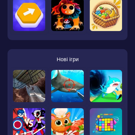
Нові ігри