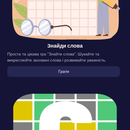
Знайди слова
Проста та цікава гра “Знайти слова”. Шукайте та
викреслюйте заховані слова і розвивайте уважність.
Грати