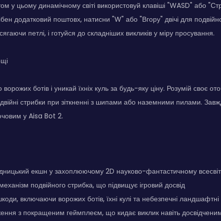
отом у цьому динамічному світі використовуй клавіші "WASD" або "Ст
рібен додатковий поштовх, натисни "W" або "Вгору" двічі для подвій
сягаючи петлі, і готуйся до складніших викликів у міру просування.
ощі
ворожих ботів і уникай їхніх куль за будь-яку ціну. Розумій своє от
двійні стрибки при зіткненні з шипами або наземними пилами. Завж
човим у Aisa Bot 2.
одницький екшн у захоплюючому 2D науково-фантастичному всесвіт
механізм подвійного стрибка, що підвищує ігровий досвід
коди, включаючи ворожих ботів, їхні кулі та небезпечні ландшафтні
ення з покращеним геймплеєм, що кидає виклик навіть досвідчени