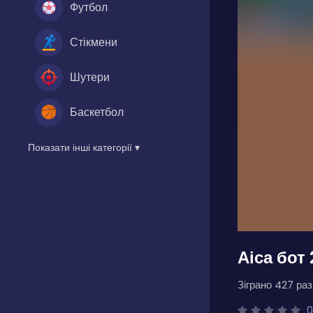
Футбол
Стікмени
Шутери
Баскетбол
Показати інші категорії ▾
Аіса бот 
Зіграно 427 разі
0