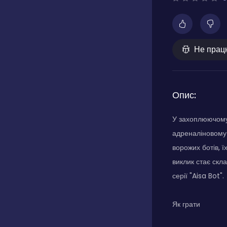
Не прац
Опис:
У захоплюючому 
адреналіновому к
ворожих ботів, 
виклик стає скл
серії "Aisa Bot".
Як грати