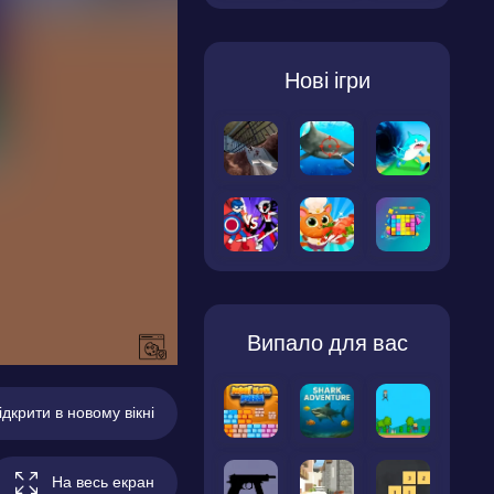
Нові ігри
Випало для вас
ідкрити в новому вікні
На весь екран