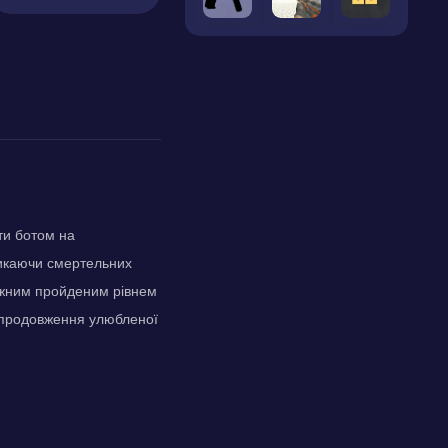
ти ботом на
уникаючи смертельних
 кожним пройденим рівнем
е продовження улюбленої