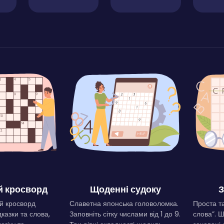
 кросворд
Щоденні судоку
З
й кросворд
Славетна японська головоломка.
Проста та
дказки та слова,
Заповніть сітку числами від 1 до 9.
слова”. 