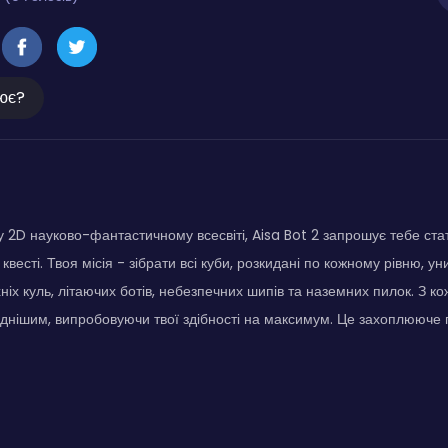
ює?
2D науково-фантастичному всесвіті, Aisa Bot 2 запрошує тебе ста
весті. Твоя місія - зібрати всі куби, розкидані по кожному рівню, 
їхніх куль, літаючих ботів, небезпечних шипів та наземних пилок. З
аднішим, випробовуючи твої здібності на максимум. Це захоплююч