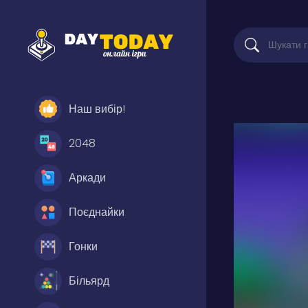
Наш вибір!
2048
Аркади
Поєднайки
Гонки
Більярд