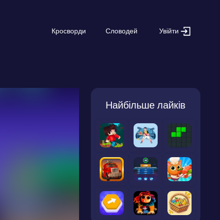
Увійти
Кросворди
Словодей
Найбільше лайків