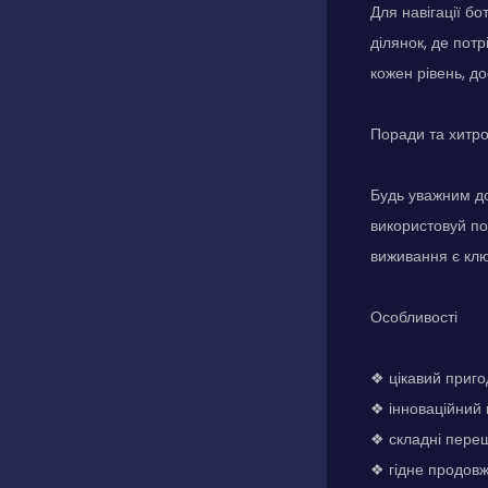
Для навігації б
ділянок, де пот
кожен рівень, до
Поради та хитр
Будь уважним до 
використовуй по
виживання є клю
Особливості
❖ цікавий приг
❖ інноваційний 
❖ складні переш
❖ гідне продовж