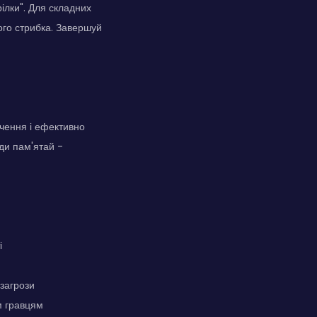
рілки". Для складних
ного стрибка. Завершуй
очення і ефективно
ди пам'ятай -
і
 загрози
м гравцям