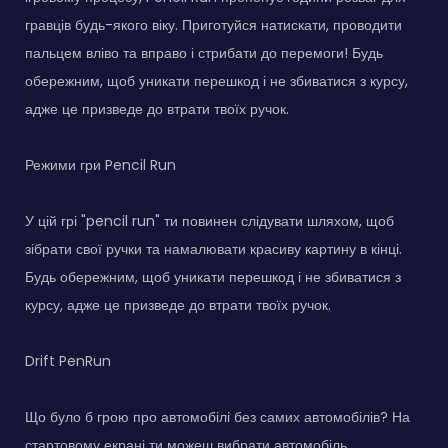
гравців будь-якого віку. Приготуйся натискати, проводити
пальцем вліво та вправо і стрибати до перемоги! Будь
обережним, щоб уникати перешкод і не збиватися з курсу,
адже це призведе до втрати твоїх ручок.
Режими гри Pencil Run
У цій грі "pencil run" ти повинен слідувати шляхом, щоб
зібрати свої ручки та намалювати красиву картину в кінці.
Будь обережним, щоб уникати перешкод і не збиватися з
курсу, адже це призведе до втрати твоїх ручок.
Drift PenRun
Що було б грою про автомобілі без самих автомобілів? На
стартовому екрані ти можеш вибрати автомобіль,