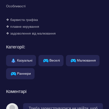
Особливості
❖ барвиста графіка
❖ плавне керування
❖ задоволення від малювання
Категорії:
Казуальні
Веселі
Малювання
Раннери
Коментарі
Треба зареєструватися чи увійти, щоб