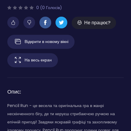
0 (0 Голосів)
Не працює?
Відкрити в новому вікні
На весь екран
Опис:
Pencil Run - це весела та оригінальна гра в жанрі
нескінченного бігу, де ти керуєш стрибаючою ручкою на
епічній пригоді! Завдяки яскравій графіці та захопливому
ігровому процесу, Pencil Run пропонує години розваг для