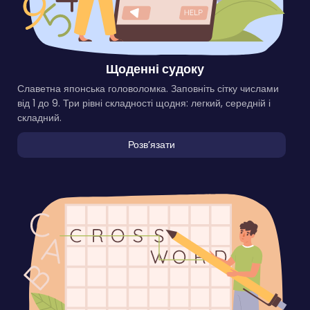
Щоденні судоку
Славетна японська головоломка. Заповніть сітку числами
від 1 до 9. Три рівні складності щодня: легкий, середній і
складний.
Розвʼязати