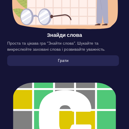
Знайди слова
Проста та цікава гра “Знайти слова”. Шукайте та
викреслюйте заховані слова і розвивайте уважність.
Грати