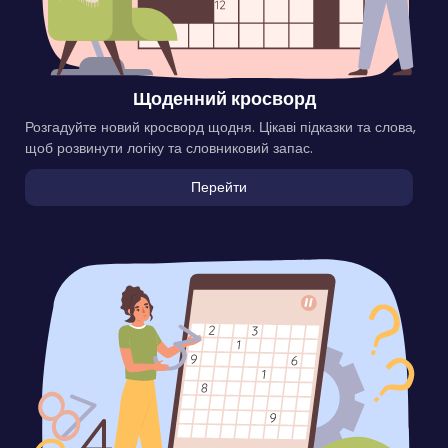
Щоденний кросворд
Розгадуйте новий кросворд щодня. Цікаві підказки та слова,
щоб розвинути логіку та словниковий запас.
Перейти