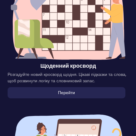
Щоденний кросворд
Розгадуйте новий кросворд щодня. Цікаві підказки та слова,
щоб розвинути логіку та словниковий запас.
Перейти