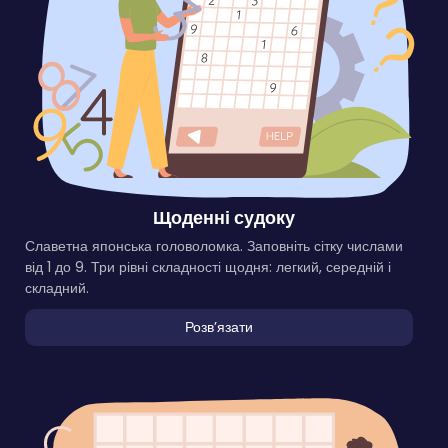
Щоденні судоку
Славетна японська головоломка. Заповніть сітку числами
від 1 до 9. Три рівні складності щодня: легкий, середній і
складний.
Розвʼязати