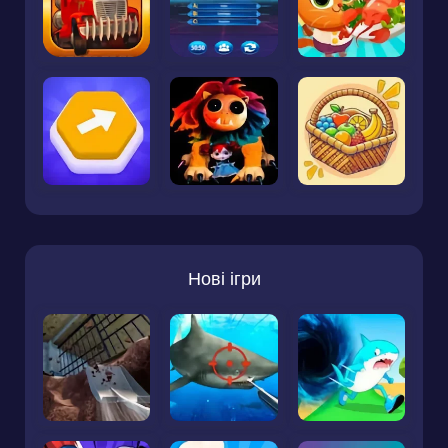
Нові ігри