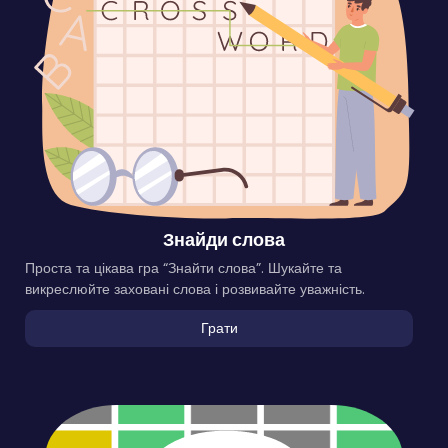
Знайди слова
Проста та цікава гра “Знайти слова”. Шукайте та
викреслюйте заховані слова і розвивайте уважність.
Грати