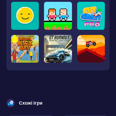
Схожі ігри