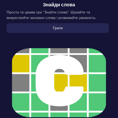
Знайди слова
Проста та цікава гра “Знайти слова”. Шукайте та
викреслюйте заховані слова і розвивайте уважність.
Грати