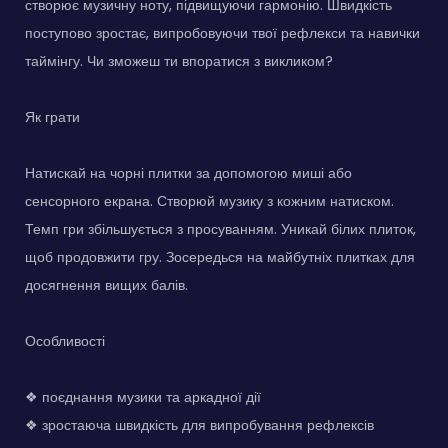
створює музичну ноту, підвищуючи гармонію. Швидкість
поступово зростає, випробовуючи твої рефлекси та навички
таймінгу. Чи зможеш ти впоратися з викликом?
Як грати
Натискай на чорні плитки за допомогою миші або
сенсорного екрана. Створюй музику з кожним натиском.
Темп гри збільшується з просуванням. Уникай білих плиток,
щоб продовжити гру. Зосередься на майбутніх плитках для
досягнення вищих балів.
Особливості
❖ поєднання музики та аркадної дії
❖ зростаюча швидкість для випробування рефлексів