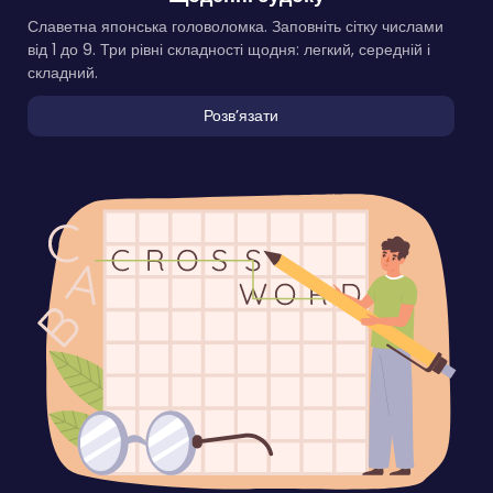
Славетна японська головоломка. Заповніть сітку числами
від 1 до 9. Три рівні складності щодня: легкий, середній і
складний.
Розвʼязати