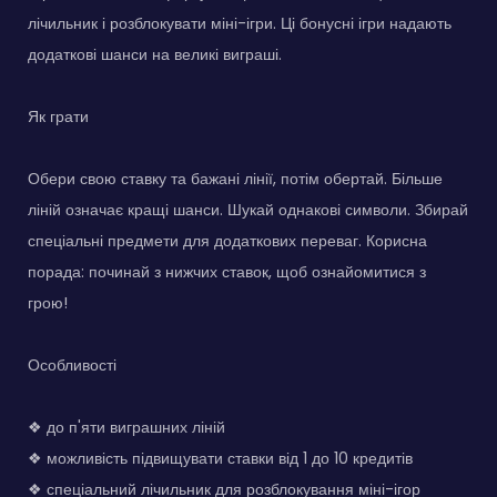
лічильник і розблокувати міні-ігри. Ці бонусні ігри надають
додаткові шанси на великі виграші.
Як грати
Обери свою ставку та бажані лінії, потім обертай. Більше
ліній означає кращі шанси. Шукай однакові символи. Збирай
спеціальні предмети для додаткових переваг. Корисна
порада: починай з нижчих ставок, щоб ознайомитися з
грою!
Особливості
❖ до п'яти виграшних ліній
❖ можливість підвищувати ставки від 1 до 10 кредитів
❖ спеціальний лічильник для розблокування міні-ігор