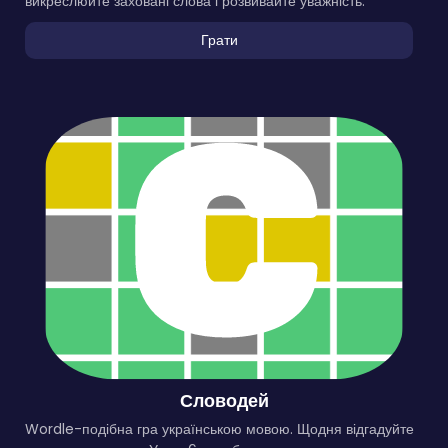
викреслюйте заховані слова і розвивайте уважність.
Грати
Словодей
Wordle-подібна гра українською мовою. Щодня відгадуйте