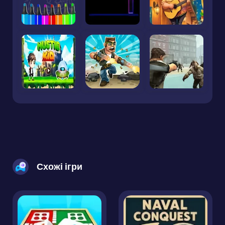
Схожі ігри