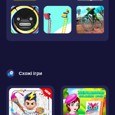
Схожі ігри