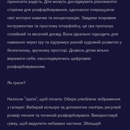
приносити радість. Діти можуть досліджувати різноманітні
сторінки для розфарбовування, одночасно покращуючи
свої моторні навички та концентрацію. Завдяки яскравим
інструментам та простому інтерфейсу, ця гра пропонує
спокійний та веселий досвід. Вона ідеально підходить для
навчання через гру та підтримує ранній художній розвиток у
безпечному, зручному просторі. Дозволь дітям вільно
виражати себе, насолоджуючись цифровим
розфарбовуванням.
Як грати?
Натисни "грати", щоб почати. Обери улюблене зображення
з галереї. Вибирай кольори за допомогою палітри, регулюй
розмір пензля та починай розфарбовувати. Використовуй
гумку, щоб видалити небажані частини. Збільшуй