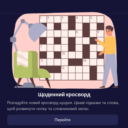
Щоденний кросворд
Розгадуйте новий кросворд щодня. Цікаві підказки та слова,
щоб розвинути логіку та словниковий запас.
Перейти