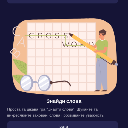
Знайди слова
Проста та цікава гра “Знайти слова”. Шукайте та
викреслюйте заховані слова і розвивайте уважність.
Грати