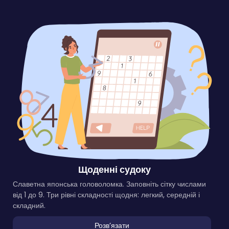
Щоденні судоку
Славетна японська головоломка. Заповніть сітку числами
від 1 до 9. Три рівні складності щодня: легкий, середній і
складний.
Розвʼязати