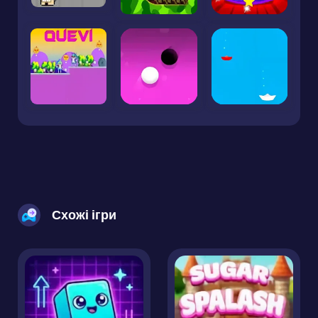
Схожі ігри