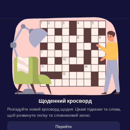
Щоденний кросворд
Розгадуйте новий кросворд щодня. Цікаві підказки та слова,
щоб розвинути логіку та словниковий запас.
Перейти