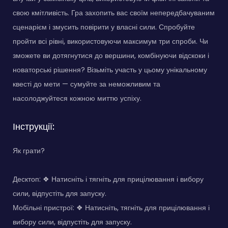
свою кмітливість. Гра захопить вас своїм непередбачуваним
сценарієм і змусить повірити у власні сили. Спробуйте
пройти всі рівні, використовуючи максимум три спроби. Чи
зможете ви дотягнутися до вершини, комбінуючи відскоки і
новаторські рішення? Візьміть участь у цьому унікальному
квесті до мети — сумуйте за неможливим та
насолоджуйтеся кожною миттю успіху.
Інструкції:
Як грати?
Десктоп: ❖ Натисніть і тягніть для прицілювання і вибору
сили, відпустіть для запуску.
Мобільні пристрої: ❖ Натисніть, тягніть для прицілювання і
вибору сили, відпустіть для запуску.