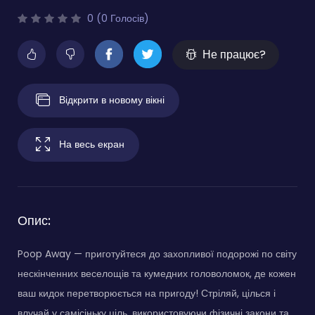
0 (0 Голосів)
Не працює?
Відкрити в новому вікні
На весь екран
Опис:
Poop Away — приготуйтеся до захопливої подорожі по світу
нескінченних веселощів та кумедних головоломок, де кожен
ваш кидок перетворюється на пригоду! Стріляй, цілься і
влучай у самісіньку ціль, використовуючи фізичні закони та