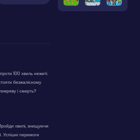
проти 100 хвиль нежиті.
стояти безжалісному
темряву і смерть?
Пройди хвилі, знищуючи
й. Успішні перемоги