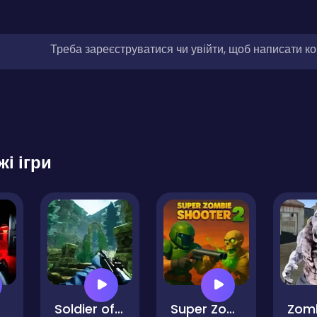
Треба зареєструватися чи увійти, щоб написати к
жі ігри
ce
Soldier of Ruins - Temple of Apocalypse
Super Zombie Shooter 2