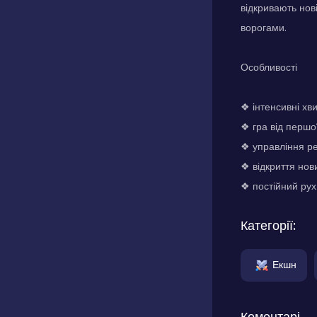
відкривають нов
ворогами.
Особливості
❖ інтенсивні хви
❖ гра від першо
❖ управління р
❖ відкриття нови
❖ постійний ру
Категорії:
Екшн
Коментарі