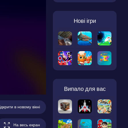
Нові ігри
Випало для вас
ідкрити в новому вікні
На весь екран