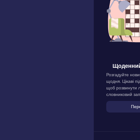
Щоденний
Розгадуйте нови
щодня. Цікаві пі
щоб розвинути л
словниковий зап
Пер