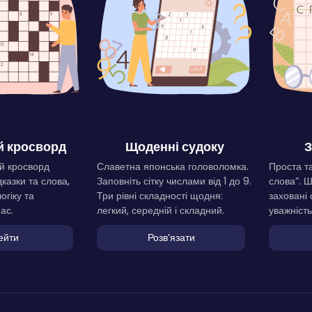
 кросворд
Щоденні судоку
З
й кросворд
Славетна японська головоломка.
Проста та
дказки та слова,
Заповніть сітку числами від 1 до 9.
слова”. 
огіку та
Три рівні складності щодня:
заховані 
ас.
легкий, середній і складний.
уважність
ейти
Розвʼязати