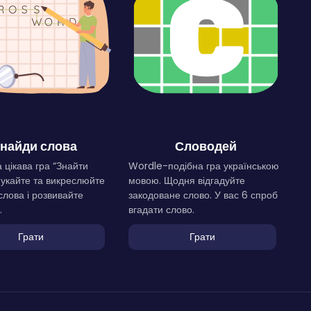
найди слова
Словодей
 цікава гра “Знайти
Wordle-подібна гра українською
Шукайте та викреслюйте
мовою. Щодня відгадуйте
слова і розвивайте
закодоване слово. У вас 6 спроб
.
вгадати слово.
Грати
Грати