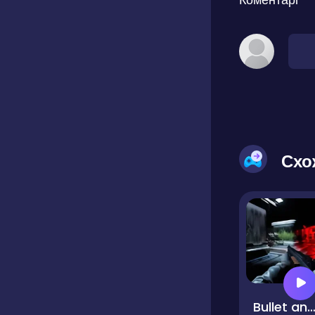
Схо
Bullet and Cry in Spa