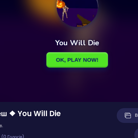
ш ❖ You Will Die
В
в.
 (0 Голосів)