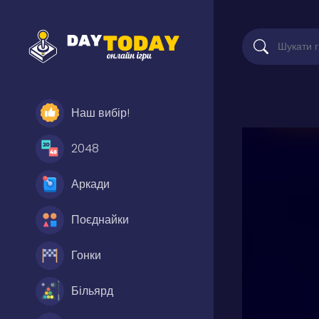
Наш вибір!
2048
Аркади
Поєднайки
Гонки
Більярд