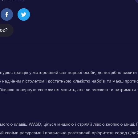
ює?
занурює гравців у моторошний світ першої особи, де потрібно вижити 
надійним пістолетом і достатньою кількістю набоїв, ти маєш проти
Обіцянка повернути своє життя манить, але чи зможеш ти витримати 
могою клавіш WASD, цілься мишкою і стріляй лівою кнопкою миші. 
еруй своїми ресурсами і правильно розставляй пріоритети серед ціле