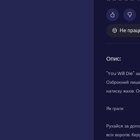
Не прац
Опис:
"You Will Die" 
Озброєний лише 
натиску жахів. 
Як грати
Рухайся за допо
всіх ворогів. К