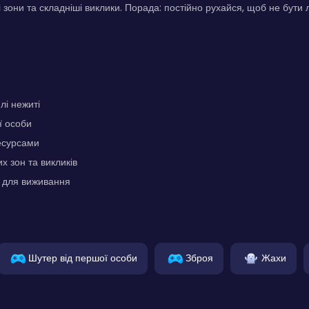
і зони та складніші виклики. Порада: постійно рухайся, щоб не бути
лі нежиті
ї особи
есурсами
х зон та викликів
х для виживання
Шутер від першої особи
Зброя
Жахи