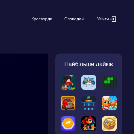
Увійти
Кросворди
Словодей
Найбільше лайків