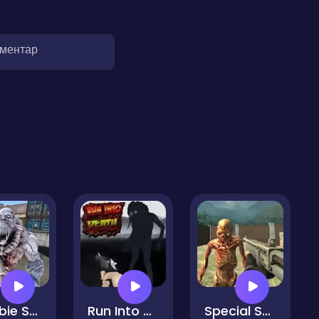
оментар
Zombie Shooter 2
Run Into Death24
Special Strike Zombies