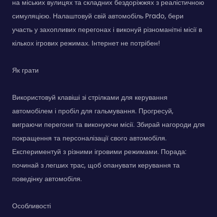
на міських вулицях та складних бездоріжжях з реалістичною
симуляцією. Налаштовуй свій автомобіль Prado, бери
участь у захопливих перегонах і виконуй різноманітні місії в
кількох ігрових режимах. Інтернет не потрібен!
Як грати
Використовуй клавіші зі стрілками для керування
автомобілем і пробіл для гальмування. Прогресуй,
виграючи перегони та виконуючи місії. Збирай нагороди для
покращення та персоналізації свого автомобіля.
Експериментуй з різними ігровими режимами. Порада:
починай з легших трас, щоб опанувати керування та
поведінку автомобіля.
Особливості