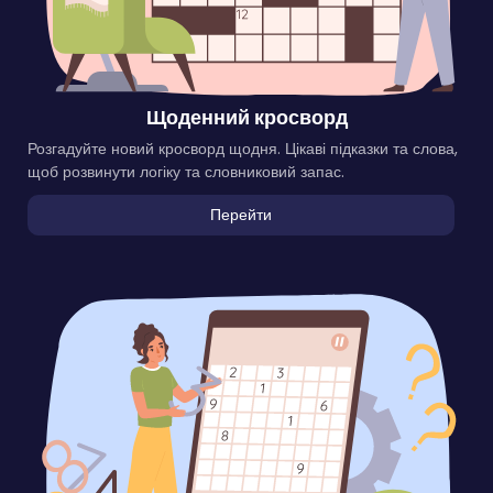
Щоденний кросворд
Розгадуйте новий кросворд щодня. Цікаві підказки та слова,
щоб розвинути логіку та словниковий запас.
Перейти