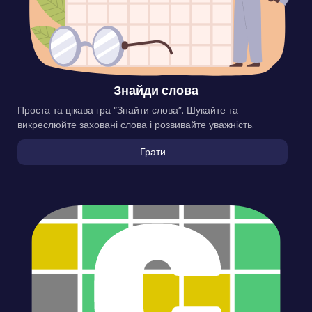
Знайди слова
Проста та цікава гра “Знайти слова”. Шукайте та
викреслюйте заховані слова і розвивайте уважність.
Грати