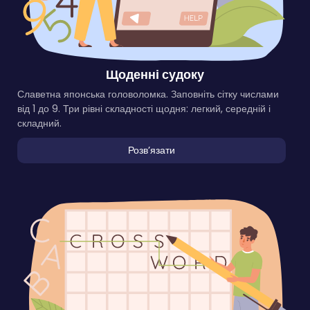
Щоденні судоку
Славетна японська головоломка. Заповніть сітку числами
від 1 до 9. Три рівні складності щодня: легкий, середній і
складний.
Розвʼязати