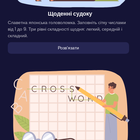
Щоденні судоку
Славетна японська головоломка. Заповніть сітку числами
від 1 до 9. Три рівні складності щодня: легкий, середній і
складний.
Розвʼязати