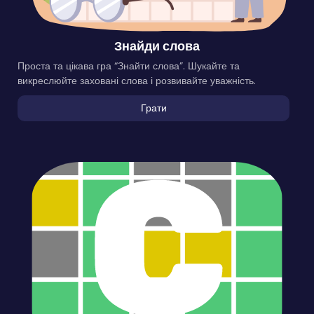
Знайди слова
Проста та цікава гра “Знайти слова”. Шукайте та
викреслюйте заховані слова і розвивайте уважність.
Грати