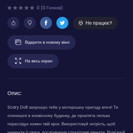
0 (0 Голосів)
Не працює?
Відкрити в новому вікні
На весь екран
Опис:
Scary Doll запрошує тебе у моторошну пригоду втечі! Ти
опинишся в зловісному будинку, де проклята лялька
переслідує кожен твій крок. Використовуй хитрість, щоб
уникнути її уваги, досліджуючи страхітливі кімнати. Розв'язуй