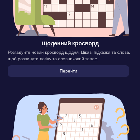
Щоденний кросворд
Розгадуйте новий кросворд щодня. Цікаві підказки та слова,
щоб розвинути логіку та словниковий запас.
Перейти