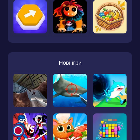
Нові ігри