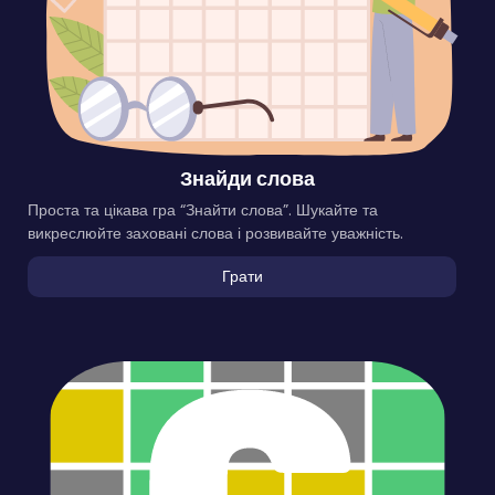
Знайди слова
Проста та цікава гра “Знайти слова”. Шукайте та
викреслюйте заховані слова і розвивайте уважність.
Грати