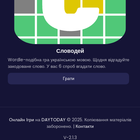
Словодей
Wordle-подібна гра українською мовою. Щодня відгадуйте
закодоване слово. У вас 6 спроб вгадати слово.
Грати
Онлайн Ігри
на
DAYTODAY
© 2025. Копіювання матеріалів
заборонено. |
Контакти
V-2.1.3