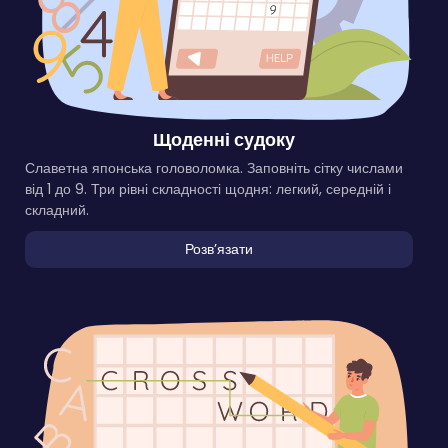
Щоденні судоку
Славетна японська головоломка. Заповніть сітку числами
від 1 до 9. Три рівні складності щодня: легкий, середній і
складний.
Розвʼязати