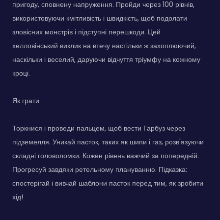
пригоду, сповнену напруження. Пройди через 100 рівнів,
використовуючи кмітливість і швидкість, щоб подолати
зловісних монстрів і підступні перешкоди. Цей
хелловінський виклик на втечу настільки ж захоплюючий,
наскільки і веселий, даруючи відчуття тріумфу на кожному
кроці.
Як грати
Торкнися і проведи пальцем, щоб вести Гарбуз через
підземелля. Уникай пасток, таких як шипи і газ, розв'язуючи
складні головоломки. Кожен рівень важчий за попередній.
Прогресуй завдяки ретельному плануванню. Підказка:
спостерігай і вивчай шаблони пасток перед тим, як зробити
хід!