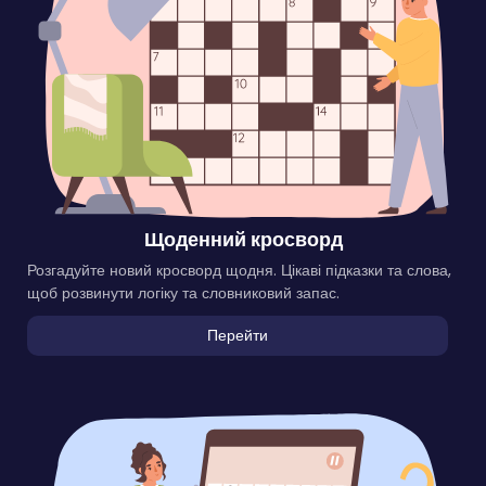
Щоденний кросворд
Розгадуйте новий кросворд щодня. Цікаві підказки та слова,
щоб розвинути логіку та словниковий запас.
Перейти