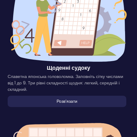
Щоденні судоку
Славетна японська головоломка. Заповніть сітку числами
від 1 до 9. Три рівні складності щодня: легкий, середній і
складний.
Розвʼязати