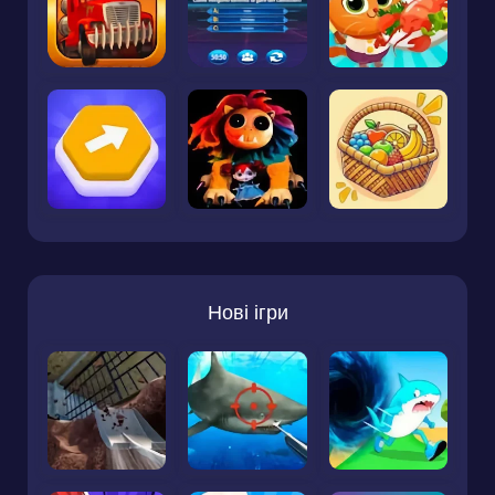
Нові ігри