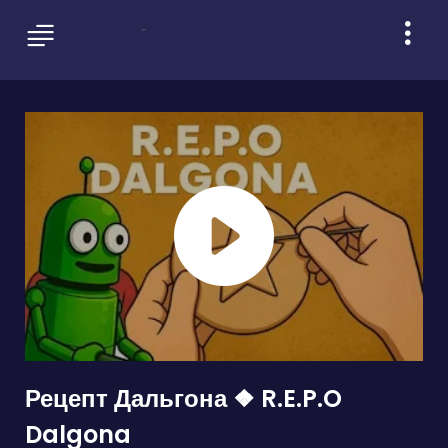
Рецепт Дальгона ❖ R.E.P.O
Dalgona