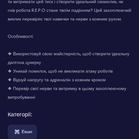
ти витримати цей тиск і створити ідеальний смаколик, чи
гнів робота R.E.P.O стане твоїм падінням? Цей захоплюючий
виклик перевіряє твої навички та нерви з кожним рухом.
Особливості:
❖ Використовуй свою майстерність, щоб створити ідеальну
далгона цукерку
❖ Уникай помилок, щоб не викликати атаку роботів
❖ Відчуй напругу та адреналін з кожним кроком
❖ Перевір свої нерви та витримку в цьому захоплюючому
випробуванні
Категорії:
Екшн