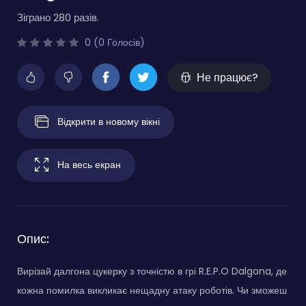
Зіграно 280 разів.
0 (0 Голосів)
Не працює?
Відкрити в новому вікні
На весь екран
Опис:
Вирізай далгона цукерку з точністю в грі R.E.P.O Dalgona, де
кожна помилка викликає нещадну атаку роботів. Чи зможеш