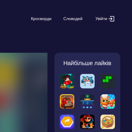
Увійти
Кросворди
Словодей
Найбільше лайків