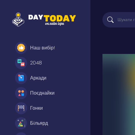
Наш вибір!
2048
Аркади
Поєднайки
Гонки
Більярд