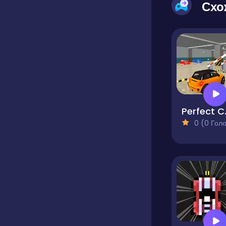
Схо
Perf
0 (0 Голосів