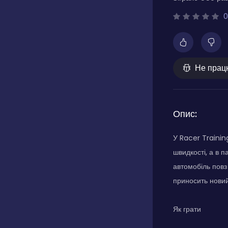
0
Не прац
Опис:
У Racer Trainin
швидкості, а в п
автомобіль повз
приносить новий 
Як грати