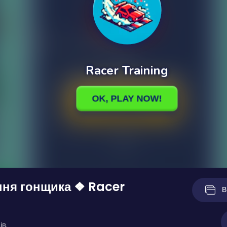
ння гонщика ❖ Racer
В
ів.