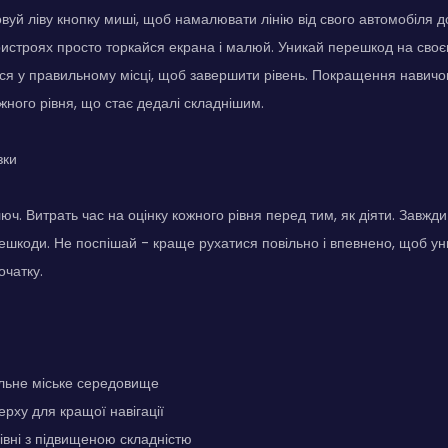
вуй ліву кнопку миші, щоб намалювати лінію від свого автомобіля д
истроях просто торкайся екрана і малюй. Уникай перешкод на своє
я у правильному місці, щоб завершити рівень. Покращення навичок
ного рівня, що стає дедалі складнішим.
зки
юч. Витрать час на оцінку кожного рівня перед тим, як діяти. Завжд
шкоди. Не поспішай - краще рухатися повільно і впевнено, щоб уник
очатку.
ельне міське середовище
ерху для кращої навігації
рівні з підвищеною складністю