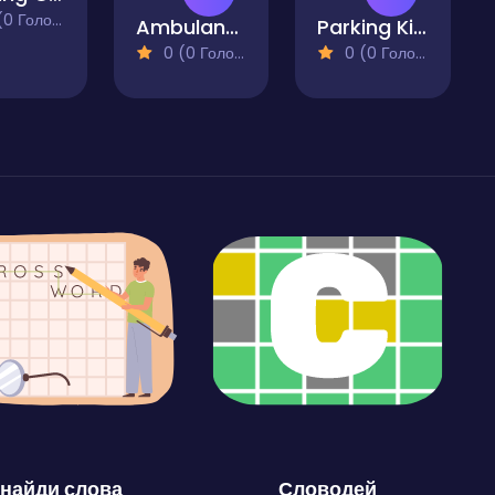
 Голосів)
Ambulance Driver Challenge
Parking King
0 (0 Голосів)
0 (0 Голосів)
найди слова
Словодей