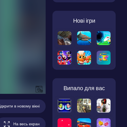
Нові ігри
Випало для вас
ідкрити в новому вікні
На весь екран