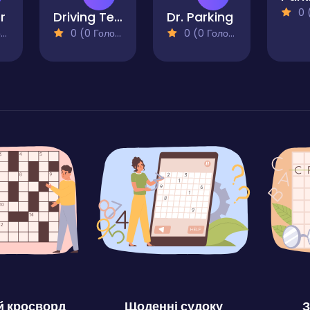
0 (0
r
Driving Test
Dr. Parking
)
0 (0 Голосів)
0 (0 Голосів)
 кросворд
Щоденні судоку
З