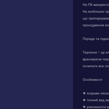
На ПК використо
На мобільних пр
що припаркувавс
проходження кож
Поради та підка
Терпіння - це кл
враховуючи пере
починати все сп
Особливості
❖ яскраве пікс
❖ точний вид зв
❖ різноманітні 