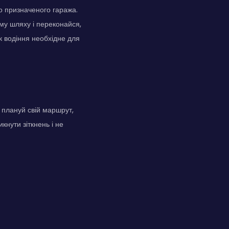
о призначеного гаража.
му шляху і переконайся,
 водіння необхідне для
и плануй свій маршрут,
нути зіткнень і не