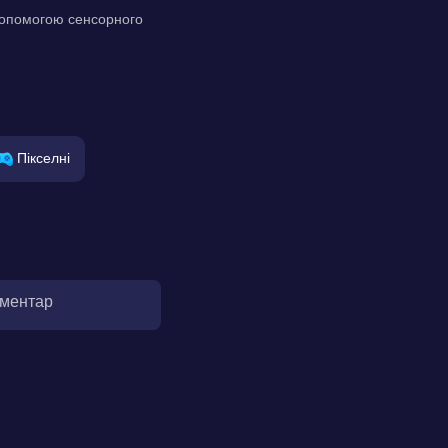
 допомогою сенсорного
Пікселні
оментар