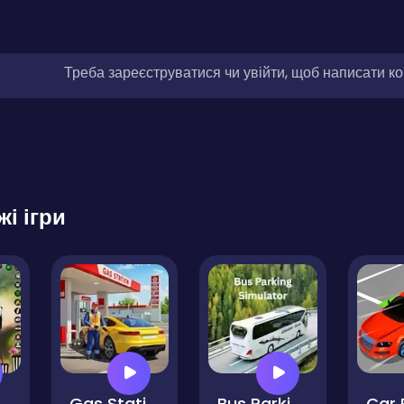
Треба зареєструватися чи увійти, щоб написати к
жі ігри
o Car Driving
Gas Station Car Driving
Bus Parking Simulator