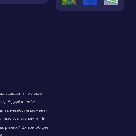
аше завдання не лише
су. Відчуйте себе
ди та незабутні моменти.
жному куточку міста. Чи
ає рівних? Ця гра обіцяє
й.