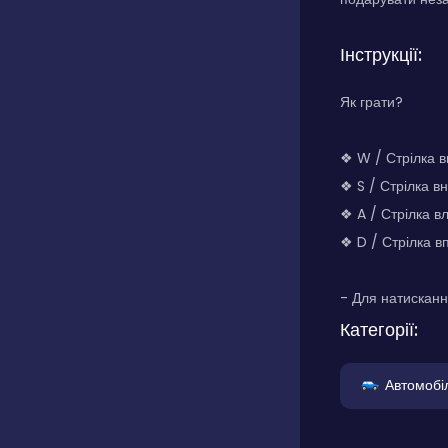
Інструкції:
Як грати?
❖ W / Стрілка в
❖ S / Стрілка в
❖ A / Стрілка в
❖ D / Стрілка 
- Для натисканн
Категорії:
Автомобіл