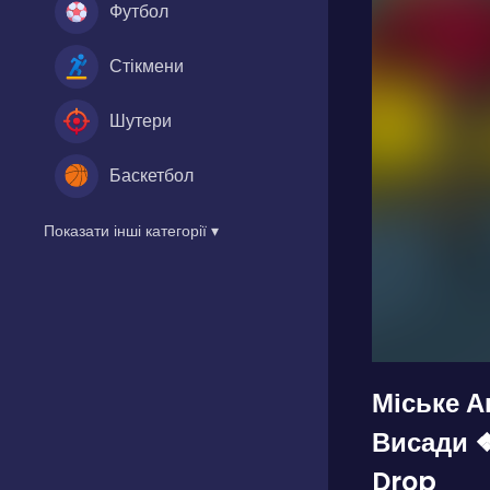
Футбол
Стікмени
Шутери
Баскетбол
Показати інші категорії ▾
Міське А
Висади ❖
Drop