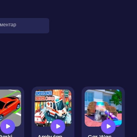
оментар
Car Parking 3D Pro
Ambulance Driver Challenge
Car Wash And Repair Game