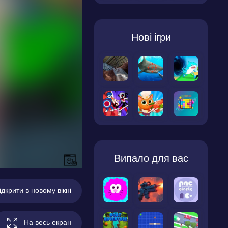
Нові ігри
Випало для вас
ідкрити в новому вікні
На весь екран