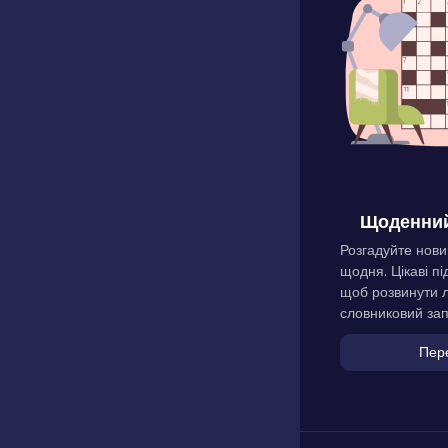
Щоденний
Розгадуйте нови
щодня. Цікаві пі
щоб розвинути л
словниковий зап
Пер