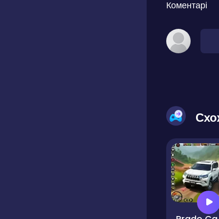
Коментарі
Схо
Prad