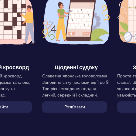
 кросворд
Щоденні судоку
З
й кросворд
Славетна японська головоломка.
Проста та
дказки та слова,
Заповніть сітку числами від 1 до 9.
слова”. 
огіку та
Три рівні складності щодня:
заховані 
ас.
легкий, середній і складний.
уважність
ейти
Розвʼязати