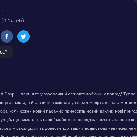
в.
 (0 Голосів)
ює?
nd Drop — пориньте у захопливий світ автомобільних пригод! Тут в
ицями міста, а й стати незамінним учасником віртуального мегаполі
сторії, коли кожен новий пасажир приносить новий виклик, нові приго
туацій, що вимагають вашої майстерності водія, чекають на вас в ко
 героєм міських доріг та довести, що вашим водійським навичкам нем
утні емоції та відчути справжній драйв від виконання важливих місі