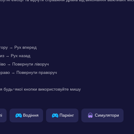
гору → Рух вперед
низ → Рух назад
ліво → Повернути ліворуч
вправо → Повернути праворуч
я будь-якої кнопки використовуйте мишу
і
Водіння
Паркінг
Симулятори