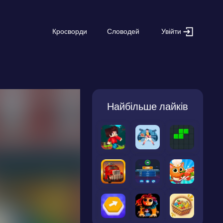
Увійти
Кросворди
Словодей
Найбільше лайків