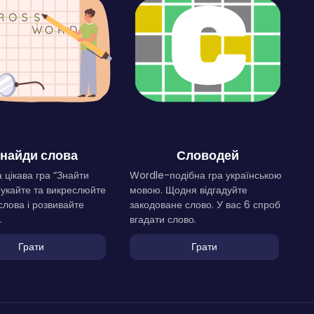
найди слова
Словодей
 цікава гра “Знайти
Wordle-подібна гра українською
Шукайте та викреслюйте
мовою. Щодня відгадуйте
слова і розвивайте
закодоване слово. У вас 6 спроб
.
вгадати слово.
Грати
Грати