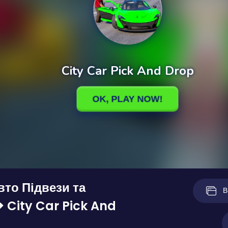
вто Підвези та
В
 City Car Pick And