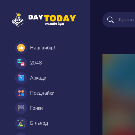
Наш вибір!
2048
Аркади
Поєднайки
Гонки
Більярд