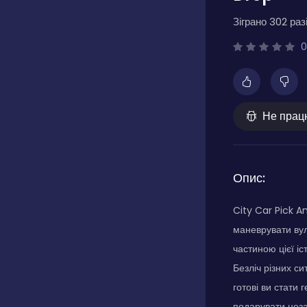
Зіграно 302 разі
0
Не прац
Опис:
City Car Pick A
маневрувати вул
частиною цієї і
Безліч різних си
готові ви стати
подарувати незаб