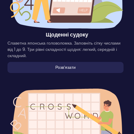
Щоденні судоку
Славетна японська головоломка. Заповніть сітку числами
від 1 до 9. Три рівні складності щодня: легкий, середній і
складний.
Розвʼязати