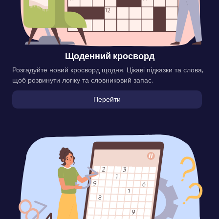
Щоденний кросворд
Розгадуйте новий кросворд щодня. Цікаві підказки та слова,
щоб розвинути логіку та словниковий запас.
Перейти