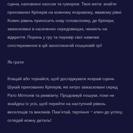
сцени, наповнені хаосом та гумором. Твоя мета: знайти
прихованих Кріперів на кожному яскравому, жвавому рівні.
Кожен рівень приносить нову головоломку, де Кріпери,
замасковані в насичених середовищах, чекають на
відкриття. Поринь у гру та перевір свої навички
спостереження в цій захоплюючій пошуковій грі!
Як грати
Клацай або торкайся, щоб досліджувати яскраві сцени.
Шукай прихованих Кріперів, які хитро замасковані серед
Рато Мілтонів та реквізиту. Продовжуй пошуки, поки не
знайдеш їх усіх, щоб перейти на наступний рівень
веселощів та викликів. Пам'ятай, терпіння - ключ до успіху,
оглядай кожну деталь!