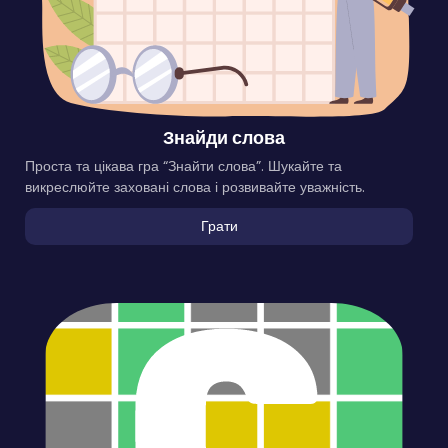
Знайди слова
Проста та цікава гра “Знайти слова”. Шукайте та
викреслюйте заховані слова і розвивайте уважність.
Грати