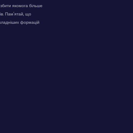
озбити якомога більше
ів. Пам'ятай, що
складніших формацій