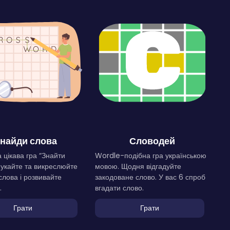
найди слова
Словодей
 цікава гра “Знайти
Wordle-подібна гра українською
Шукайте та викреслюйте
мовою. Щодня відгадуйте
слова і розвивайте
закодоване слово. У вас 6 спроб
.
вгадати слово.
Грати
Грати