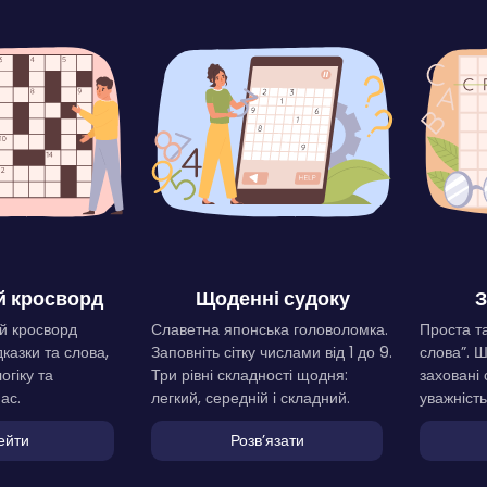
 кросворд
Щоденні судоку
З
й кросворд
Славетна японська головоломка.
Проста та
дказки та слова,
Заповніть сітку числами від 1 до 9.
слова”. 
огіку та
Три рівні складності щодня:
заховані 
ас.
легкий, середній і складний.
уважність
ейти
Розвʼязати