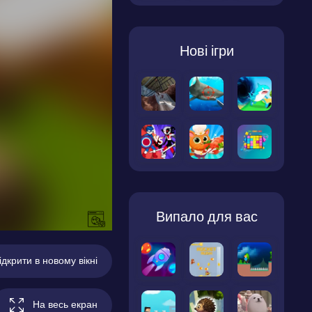
Нові ігри
Випало для вас
ідкрити в новому вікні
На весь екран