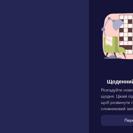
Щоденний
Розгадуйте нови
щодня. Цікаві пі
щоб розвинути л
словниковий зап
Пер