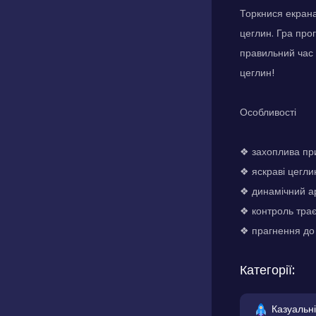
Торкнися екрана
цеглин. Гра про
правильний час 
цеглин!
Особливості
❖ захоплива при
❖ яскраві цегли
❖ динамічний а
❖ контроль трає
❖ прагнення до 
Категорії:
Казуальні