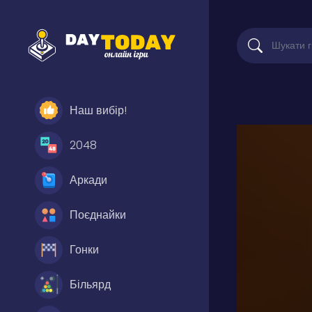
Наш вибір!
2048
Аркади
Поєднайки
Гонки
Більярд