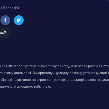
 (0 Голосів)
ює?
et Car запрошує тебе в захопливу пригоду в небесах разом з Рато
таючому автомобілі. Використовуй кумедну ракетну установку, щоб 
. Швидкі натискання на екран контролюють траєкторію в повітрі, дода
инамічного аркадного геймплею.