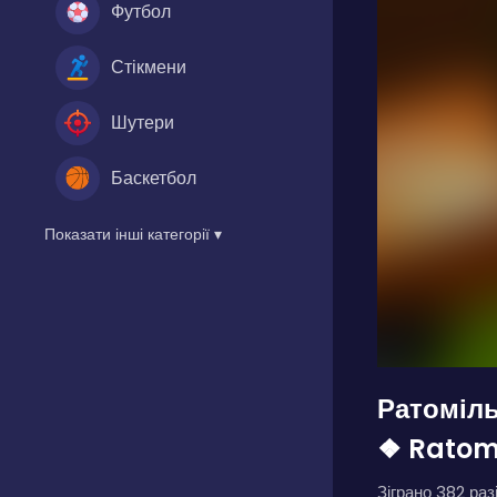
Футбол
Стікмени
Шутери
Баскетбол
Показати інші категорії ▾
Ратоміль
❖ Ratomi
Зіграно 382 разі