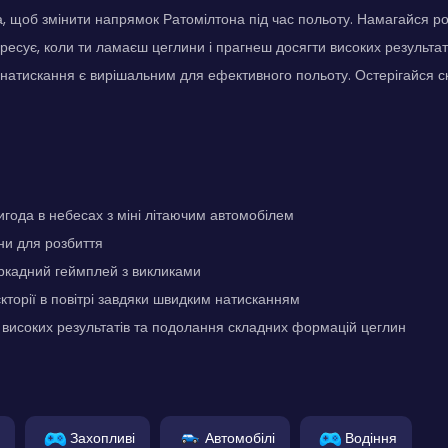
, щоб змінити напрямок Ратомілтона під час польоту. Намагайся р
гресує, коли ти ламаєш цеглини і прагнеш досягти високих результат
натискання є вирішальним для ефективного польоту. Остерігайся 
года в небесах з міні літаючим автомобілем
ни для розбиття
ркадний геймплей з викликами
кторії в повітрі завдяки швидким натисканням
високих результатів та подолання складних формацій цеглин
Захопливі
Автомобілі
Водіння