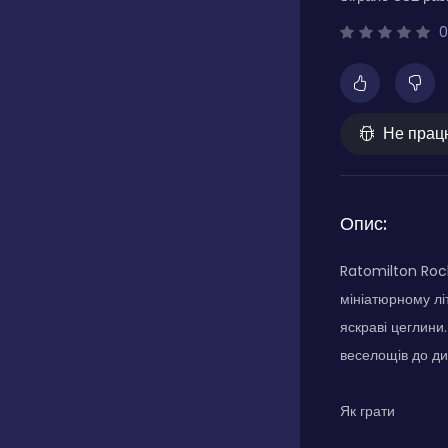
0
Не прац
Опис:
Ratomilton Rock
мініатюрному лі
яскраві цеглини
веселощів до д
Як грати