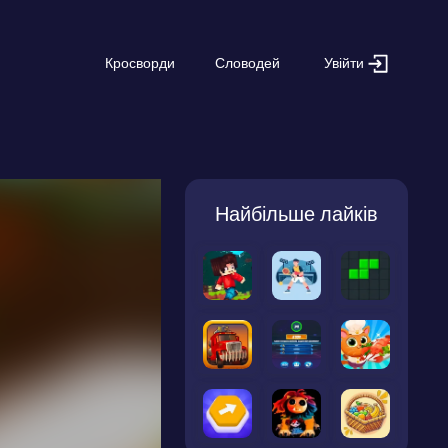
Увійти
Кросворди
Словодей
Найбільше лайків