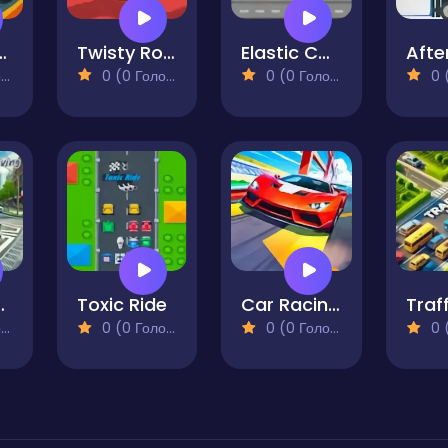
g Sahur Kart
Twisty Roads
Elastic Car 2
)
0 (0 Голосів)
0 (0 Голосів)
0 (0
eal Driving
Toxic Ride
Car Racing - Sky Race
)
0 (0 Голосів)
0 (0 Голосів)
0 (0