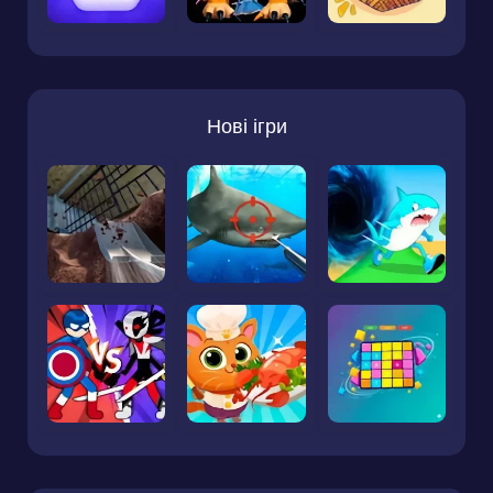
Нові ігри