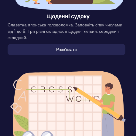
Щоденні судоку
Славетна японська головоломка. Заповніть сітку числами
від 1 до 9. Три рівні складності щодня: легкий, середній і
складний.
Розвʼязати