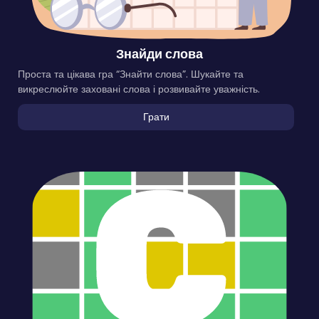
Знайди слова
Проста та цікава гра “Знайти слова”. Шукайте та
викреслюйте заховані слова і розвивайте уважність.
Грати