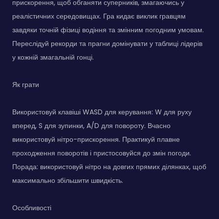
прискорення, щоб обганяти суперників, змагаючись у
реалістичних середовищах. Гра кидає виклик гравцям
завдяки точній фізиці водіння та змінним погодним умовам.
Переслідуй рекорди та прагни домінувати у таблиці лідерів
у кожній змагальній гонці.
Як грати
Використовуй клавіші WASD для керування: W для руху
вперед, S для зупинки, A/D для повороту. Вчасно
використовуй нітро-прискорення. Практикуй плавне
проходження поворотів і пристосовуйся до змін погоди.
Порада: використовуй нітро на довгих прямих ділянках, щоб
максимально збільшити швидкість.
Особливості