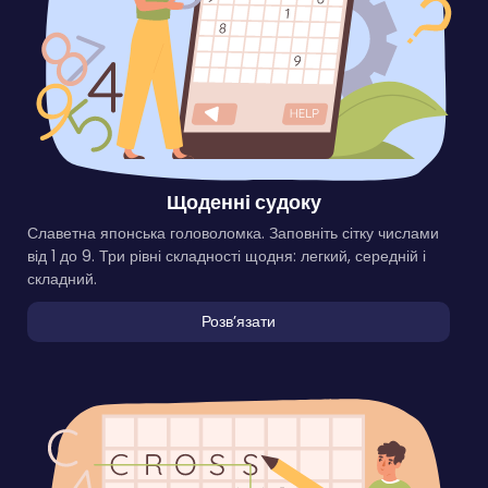
Щоденні судоку
Славетна японська головоломка. Заповніть сітку числами
від 1 до 9. Три рівні складності щодня: легкий, середній і
складний.
Розвʼязати