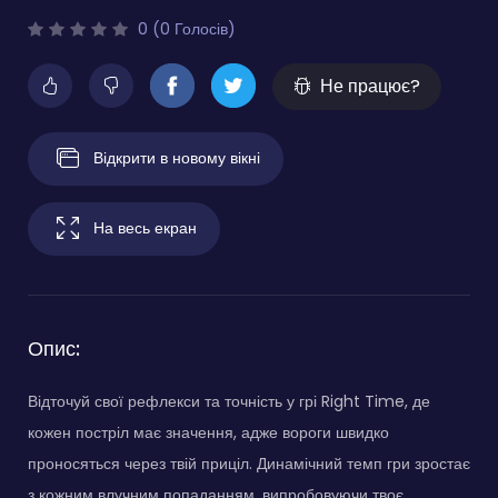
0 (0 Голосів)
Не працює?
Відкрити в новому вікні
На весь екран
Опис:
Відточуй свої рефлекси та точність у грі Right Time, де
кожен постріл має значення, адже вороги швидко
проносяться через твій приціл. Динамічний темп гри зростає
з кожним влучним попаданням, випробовуючи твоє