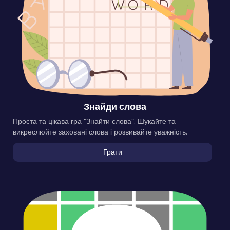
Знайди слова
Проста та цікава гра “Знайти слова”. Шукайте та
викреслюйте заховані слова і розвивайте уважність.
Грати