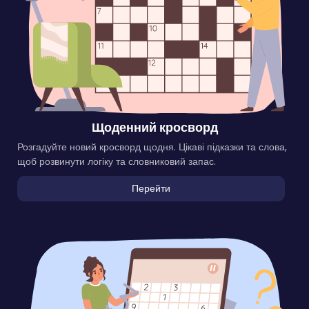
Щоденний кросворд
Розгадуйте новий кросворд щодня. Цікаві підказки та слова,
щоб розвинути логіку та словниковий запас.
Перейти