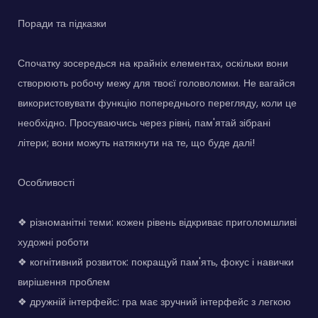
Поради та підказки
Спочатку зосередься на крайніх елементах, оскільки вони
створюють робочу межу для твоєї головоломки. Не вагайся
використовувати функцію попереднього перегляду, коли це
необхідно. Просуваючись через рівні, пам'ятай зібрані
літери; вони можуть натякнути на те, що буде далі!
Особливості
❖ різноманітні теми: кожен рівень відкриває приголомшливі
художні роботи
❖ когнітивний розвиток: покращуй пам'ять, фокус і навички
вирішення проблем
❖ дружній інтерфейс: гра має зручний інтерфейс з легкою