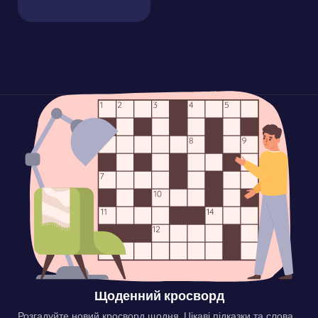
Щоденний кросворд
Розгадуйте новий кросворд щодня. Цікаві підказки та слова,