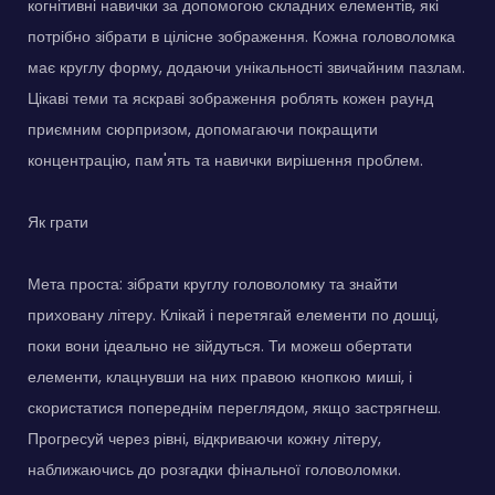
когнітивні навички за допомогою складних елементів, які
потрібно зібрати в цілісне зображення. Кожна головоломка
має круглу форму, додаючи унікальності звичайним пазлам.
Цікаві теми та яскраві зображення роблять кожен раунд
приємним сюрпризом, допомагаючи покращити
концентрацію, пам'ять та навички вирішення проблем.
Як грати
Мета проста: зібрати круглу головоломку та знайти
приховану літеру. Клікай і перетягай елементи по дошці,
поки вони ідеально не зійдуться. Ти можеш обертати
елементи, клацнувши на них правою кнопкою миші, і
скористатися попереднім переглядом, якщо застрягнеш.
Прогресуй через рівні, відкриваючи кожну літеру,
наближаючись до розгадки фінальної головоломки.