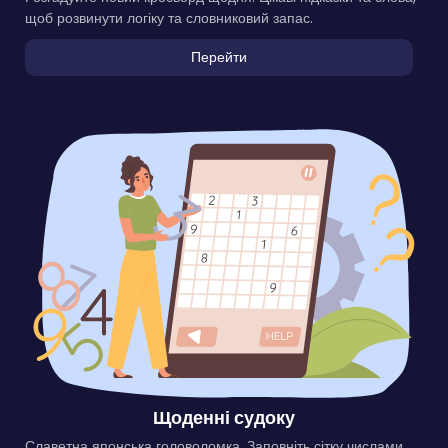
щоб розвинути логіку та словниковий запас.
Перейти
Щоденні судоку
Славетна японська головоломка. Заповніть сітку числами