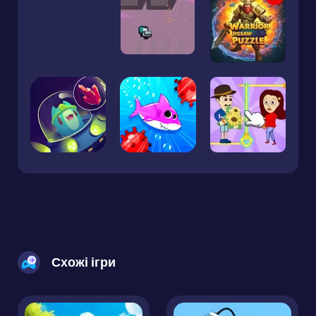
Схожі ігри