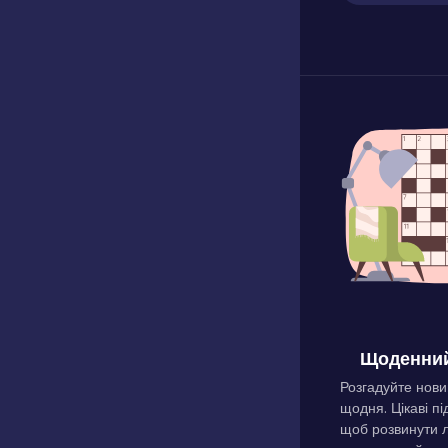
Щоденний
Розгадуйте нови
щодня. Цікаві пі
щоб розвинути л