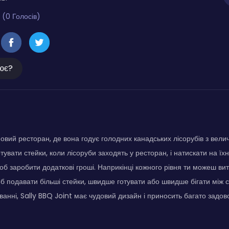
 (0 Голосів)
ює?
новий ресторан, де вона годує голодних канадських лісорубів з вел
тувати стейки, коли лісоруби заходять у ресторан, і натискати на їхн
щоб заробити додаткові гроші. Наприкінці кожного рівня ти можеш вит
 подавати більші стейки, швидше готувати або швидше бігати між ст
ванні, Sally BBQ Joint має чудовий дизайн і приносить багато задо