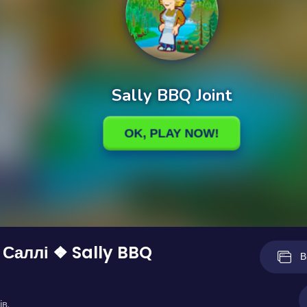
Саллі ❖ Sally BBQ
В
ів.