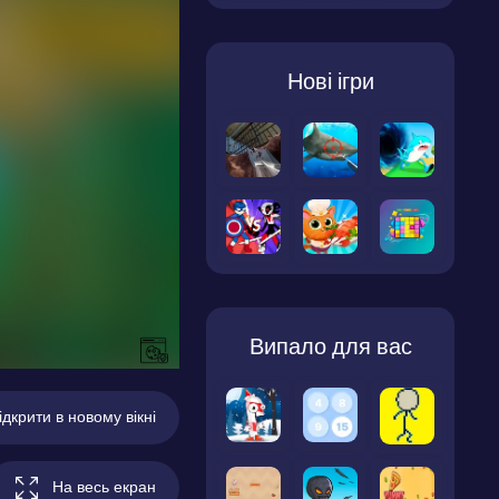
Нові ігри
Випало для вас
ідкрити в новому вікні
На весь екран