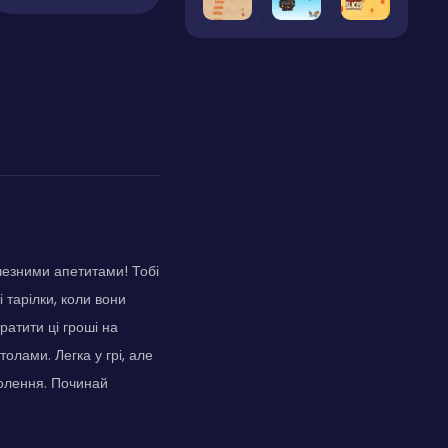
ичезними апетитами! Тобі
і тарілки, коли вони
ратити ці гроші на
олами. Легка у грі, але
волення. Починай