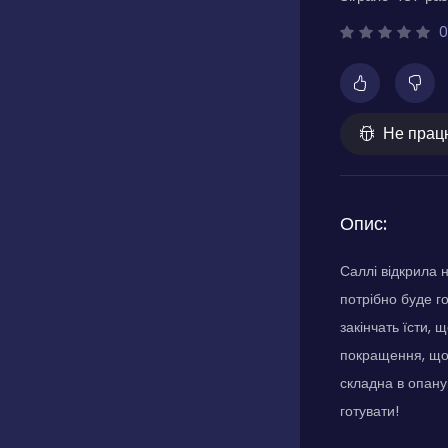
0
Не прац
Опис:
Саллі відкрила 
потрібно буде го
закінчать їсти, 
покращення, щоб
складна в опану
готувати!