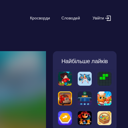
Увійти
Кросворди
Словодей
Найбільше лайків