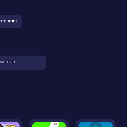
staurant
оментар