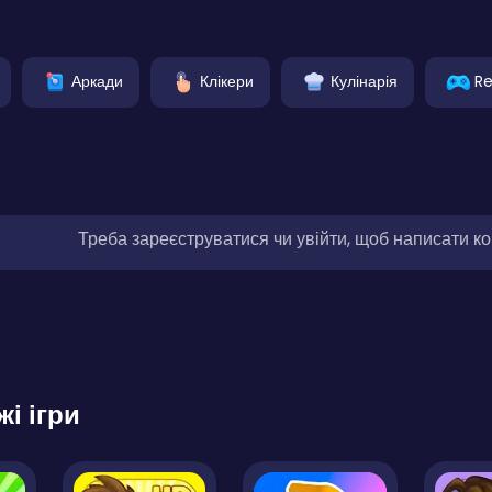
Аркади
Клікери
Кулінарія
Re
Треба зареєструватися чи увійти, щоб написати к
жі ігри