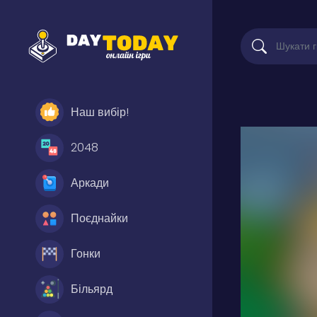
Наш вибір!
2048
Аркади
Поєднайки
Гонки
Більярд