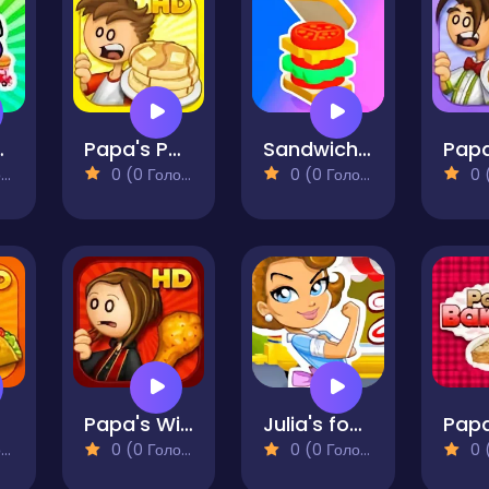
 Reborn
Papa's Pancakeria
Sandwich Master
)
0 (0 Голосів)
0 (0 Голосів)
0 (0
ia
Papa's Wingeria
Julia's food truck
)
0 (0 Голосів)
0 (0 Голосів)
0 (0