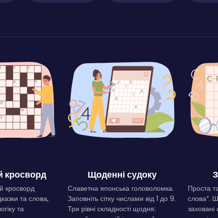
 кросворд
Щоденні судоку
З
й кросворд
Славетна японська головоломка.
Проста та
дказки та слова,
Заповніть сітку числами від 1 до 9.
слова”. 
огіку та
Три рівні складності щодня:
заховані 