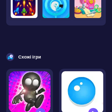
Схожі ігри