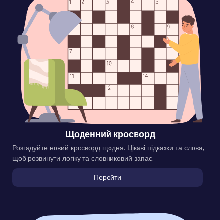
Щоденний кросворд
Розгадуйте новий кросворд щодня. Цікаві підказки та слова,
щоб розвинути логіку та словниковий запас.
Перейти