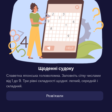
Щоденні судоку
Славетна японська головоломка. Заповніть сітку числами
від 1 до 9. Три рівні складності щодня: легкий, середній і
складний.
Розвʼязати