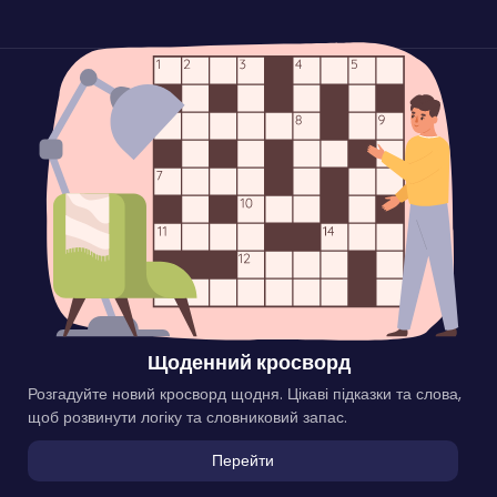
Щоденний кросворд
Розгадуйте новий кросворд щодня. Цікаві підказки та слова,
щоб розвинути логіку та словниковий запас.
Перейти