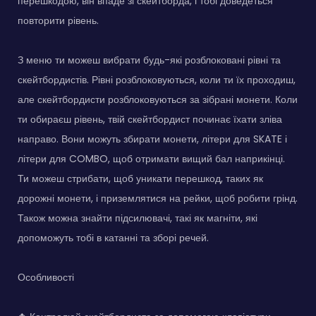
перешкодою, він впаде зі скейтборда, і тобі доведеться
повторити рівень.
З меню ти можеш вибрати будь-які розблоковані рівні та
скейтбордистів. Рівні розблоковуються, коли ти їх проходиш,
але скейтбордисти розблоковуються за зібрані монети. Коли
ти обираєш рівень, твій скейтбордист починає їхати зліва
направо. Вони можуть збирати монети, літери для SKATE і
літери для COMBO, щоб отримати вищий бал наприкінці.
Ти можеш стрибати, щоб уникати перешкод, таких як
дорожні монети, і приземлятися на рейки, щоб робити грінд.
Також можна знайти підсилювачі, такі як магніти, які
допоможуть тобі в катанні та зборі речей.
Особливості