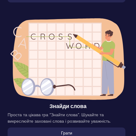
Знайди слова
Проста та цікава гра “Знайти слова”. Шукайте та
викреслюйте заховані слова і розвивайте уважність.
Грати