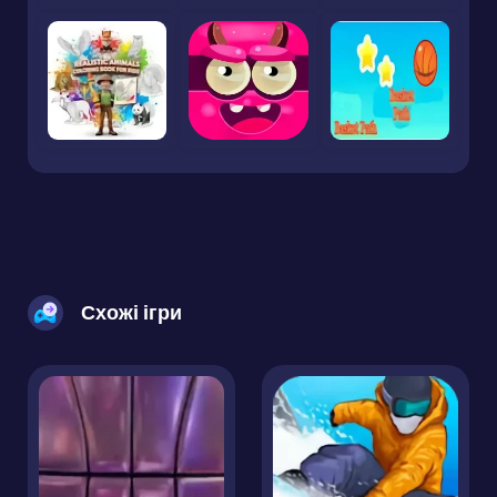
Схожі ігри