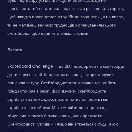
будь-яку напругу. Навіть якщо ти розіб'єшся, це не
сповільнить тебе надто сильно, оскільки рівні досить короткі,
щоб швидко повернутися в гру. Якщо твоя реакція на висоті,
ти не матимеш великих труднощів з опануванням цього
скейтборда, щоб прийняти більші виклики.
Як грати
Skateboard Challenge — це 2D платформер на скейтборді,
де ти керуєш скейтбордистом на трасі, використовуючи
лише клавіатуру. Скейтбордист автоматично їде, робить
грінд і стрибає з рамп. Щоб змусити скейтбордиста
стрибнути за командою, просто натисни пробіл, і він
стрибне у великій дузі. Мета — дійти до кінця рівня,
збираючи якомога більше колекційних предметів.
Скейтбордист чутливий, і якщо він зіткнеться з будь-якою