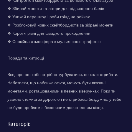
❖ Контролюй скейтбордиста за допомогою клавіатури
❖ Збирай монети та літери для підвищення балів
❖ Уникай перешкод і роби грінд на рейках
❖ Розблоковуй нових скейтбордистів за зібрані монети
❖ Короткі рівні для швидкого проходження
❖ Спокійна атмосфера з мультяшною графікою
Поради та хитрощі
Все, про що тобі потрібно турбуватися, це коли стрибати.
Небезпеки, що наближаються, можуть бути вказані
монетами, розташованими в певних візерунках. Поки ти
уважно стежиш за дорогою і не стрибаєш бездумно, у тебе
не буде проблем з безпечним досягненням кінця.
Категорії: