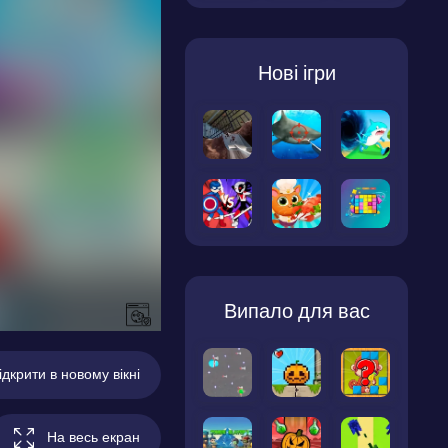
Нові ігри
Випало для вас
ідкрити в новому вікні
На весь екран