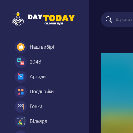
Наш вибір!
2048
Аркади
Поєднайки
Гонки
Більярд