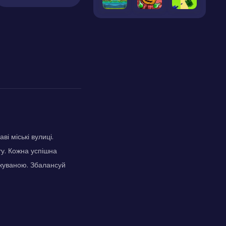
і міські вулиці.
ту. Кожна успішна
джуваною. Збалансуй