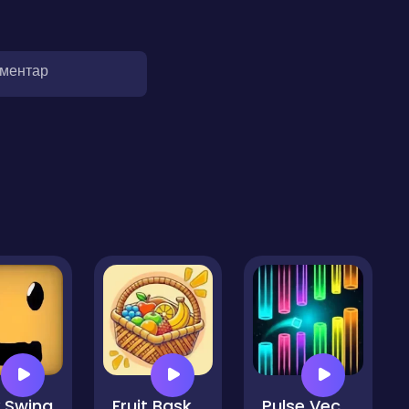
оментар
 Swing
Fruit Basket Brain Puzzle
Pulse Vector