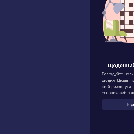
Щоденний
Розгадуйте нови
щодня. Цікаві пі
щоб розвинути л
словниковий зап
Пер