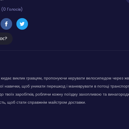
 (0 Голосів)
ює?
 кидає виклик гравцям, пропонуючи керувати велосипедом через жвав
ої навички, щоб уникати перешкод і маневрувати в потоці транспор
до твоїх заробітків, роблячи кожну поїздку захопливою та винагоро
ність, щоб стати справжнім майстром доставки.