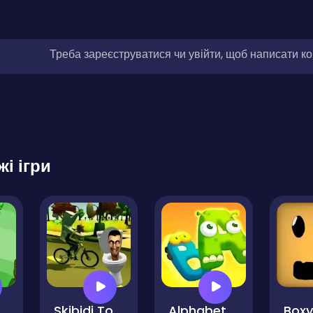
Треба зареєструватися чи увійти, щоб написати к
жі ігри
Skibidi Toilet Bike Riding
Alphabet War
Boxy