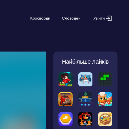
Увійти
Кросворди
Словодей
Найбільше лайків