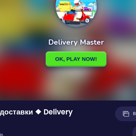
доставки ❖ Delivery
В
в.