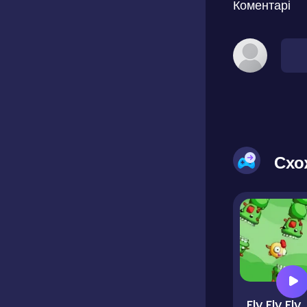
Коментарі
Схо
Fly Fly Fly