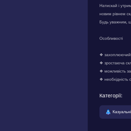
Натискай і утри
новим рівнем ск
Будь уважним, щ
Особливості
❖ захоплюючий 
❖ зростаюча скл
❖ можливість за
❖ необхідність 
Категорії:
Казуальні