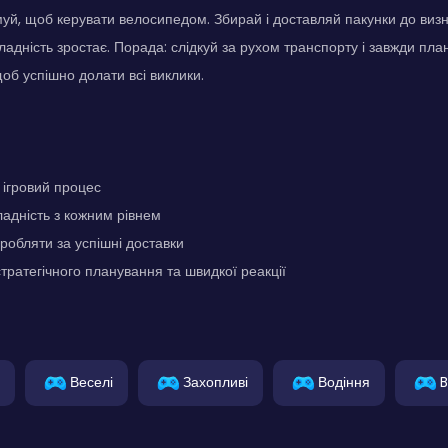
муй, щоб керувати велосипедом. Збирай і доставляй пакунки до виз
ладність зростає. Порада: слідкуй за рухом транспорту і завжди план
об успішно долати всі виклики.
ігровий процес
адність з кожним рівнем
робляти за успішні доставки
стратегічного планування та швидкої реакції
Веселі
Захопливі
Водіння
B