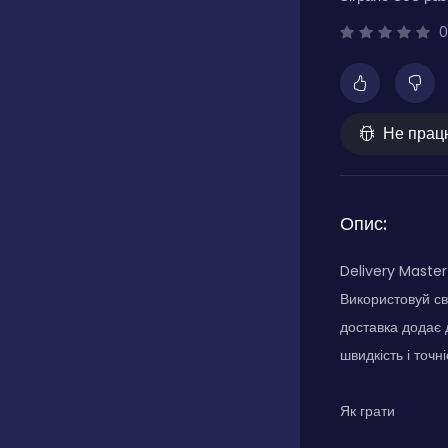
0
Не прац
Опис:
Delivery Master
Використовуй св
доставка додає 
швидкість і точ
Як грати