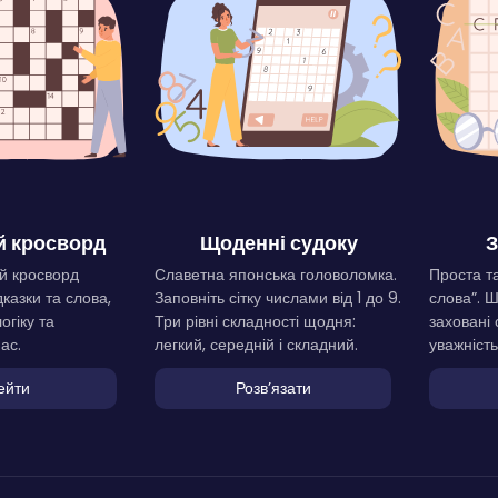
 кросворд
Щоденні судоку
З
й кросворд
Славетна японська головоломка.
Проста та
дказки та слова,
Заповніть сітку числами від 1 до 9.
слова”. 
огіку та
Три рівні складності щодня:
заховані 
ас.
легкий, середній і складний.
уважність
ейти
Розвʼязати