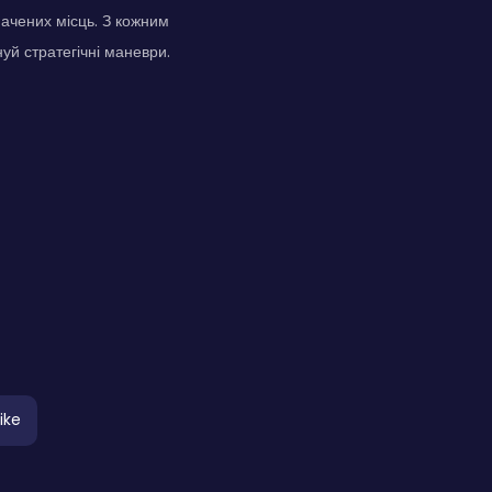
начених місць. З кожним
уй стратегічні маневри.
ike