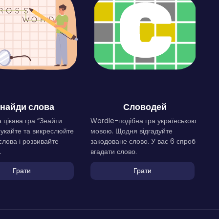
найди слова
Словодей
 цікава гра “Знайти
Wordle-подібна гра українською
Шукайте та викреслюйте
мовою. Щодня відгадуйте
слова і розвивайте
закодоване слово. У вас 6 спроб
.
вгадати слово.
Грати
Грати