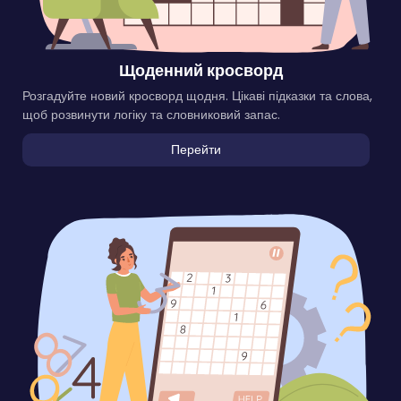
Щоденний кросворд
Розгадуйте новий кросворд щодня. Цікаві підказки та слова,
щоб розвинути логіку та словниковий запас.
Перейти