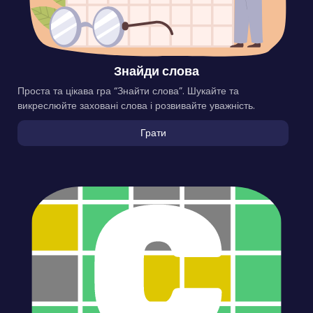
Знайди слова
Проста та цікава гра “Знайти слова”. Шукайте та
викреслюйте заховані слова і розвивайте уважність.
Грати