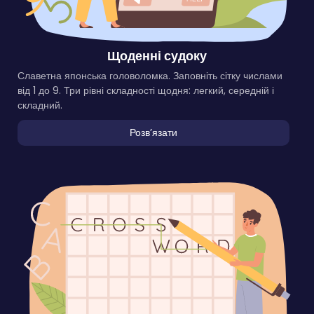
Щоденні судоку
Славетна японська головоломка. Заповніть сітку числами
від 1 до 9. Три рівні складності щодня: легкий, середній і
складний.
Розвʼязати