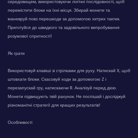
середовищем, використовуючи логічні послідовності, щоб
перемістити блоки на їхні місця. Збирай монети та
маневруй повз перешкоди за допомогою хитрих тактик.
Приготуйся до швидкого та задовільного випробування
розумової спритності!
Як грати
Використовуй клавіші зі стрілками для руху. Натискай X, щоб
штовхати блоки. Скасовуй ходи за допомогою Z і
перезапускай гру, натискаючи R. Аналізуй перед дією.
Монети підвищують твій рахунок. Не поспішай і досліджуй
різноманітні стратегії для кращих результатів!
Особливості