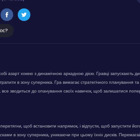
ює?
 собі азарт хокею з динамічною аркадною дією. Гравці запускають д
рапити в зону суперника. Гра вимагає стратегічного планування та
і, все зводиться до опанування своїх навичок, щоб залишатися попе
 перетягни, щоб встановити напрямок, і відпусти, щоб запустити йог
ками в зону суперника, уникаючи при цьому їхніх дисків. Перемаг