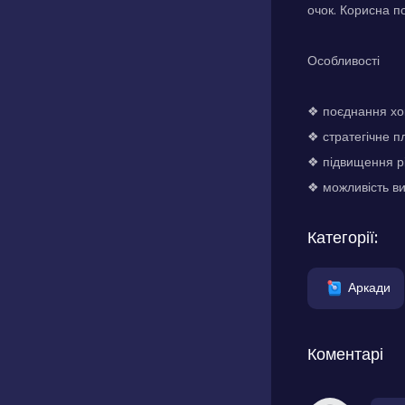
очок. Корисна по
Особливості
❖ поєднання хок
❖ стратегічне п
❖ підвищення рі
❖ можливість ви
Категорії:
Аркади
Коментарі