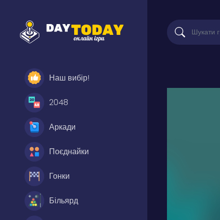
Наш вибір!
2048
Аркади
Поєднайки
Гонки
Більярд