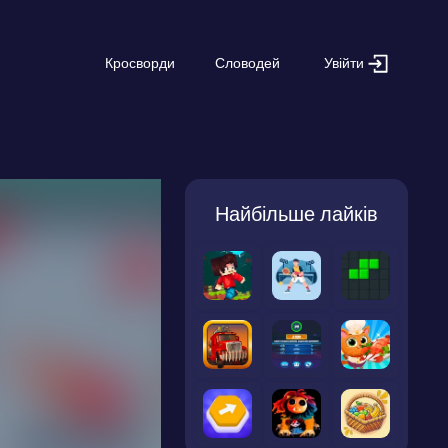
Увійти
Кросворди
Словодей
Найбільше лайків