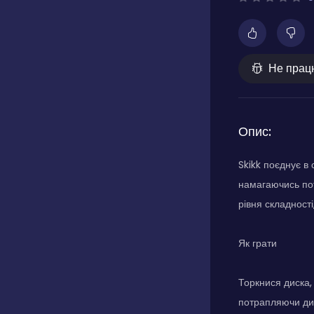
Не прац
Опис:
Skikk поєднує в
намагаючись пот
рівня складност
Як грати
Торкнися диска,
потрапляючи дис