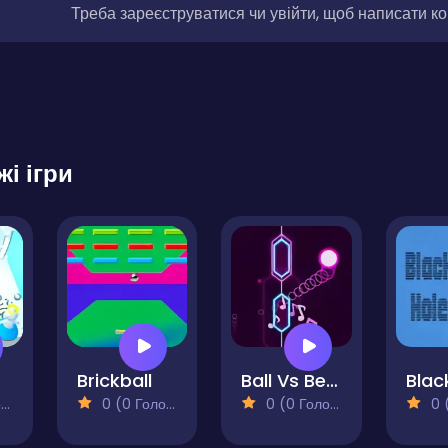
Треба зареєструватися чи увійти, щоб написати к
жі ігри
Brickball
Ball Vs Beat
Blac
)
0 (0 Голосів)
0 (0 Голосів)
0 (0