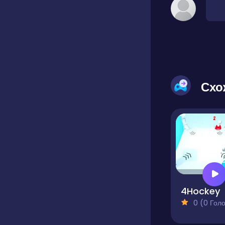
Схо
4Hockey
0 (0 Голосів