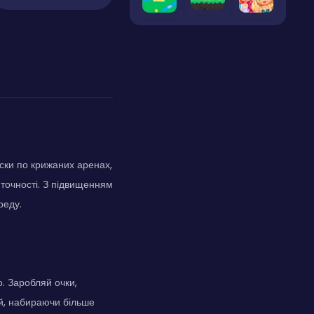
иски по крижаних аренах,
 точності. З підвищенням
реду.
о. Заробляй очки,
ай, набираючи більше