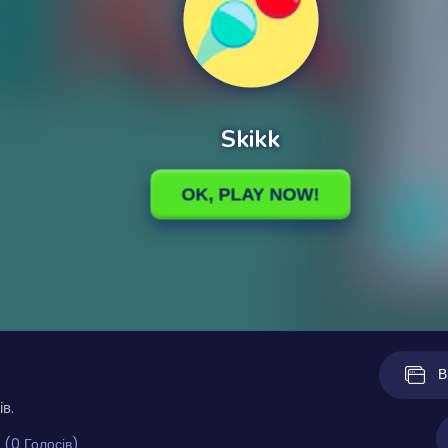
В
ів.
 (0 Голосів)