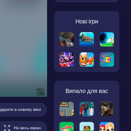
Нові ігри
Випало для вас
ідкрити в новому вікні
На весь екран