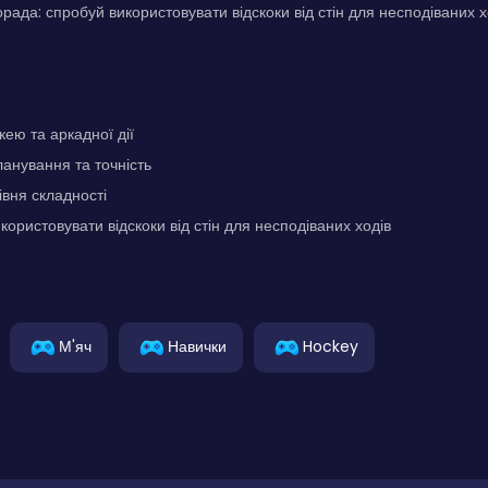
рада: спробуй використовувати відскоки від стін для несподіваних х
ею та аркадної дії
ланування та точність
вня складності
користовувати відскоки від стін для несподіваних ходів
М'яч
Навички
Hockey