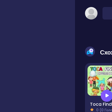
Схо
To
0 (0 Голосів