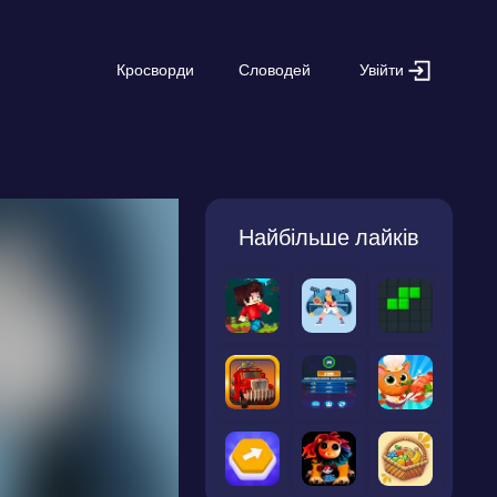
Увійти
Кросворди
Словодей
Найбільше лайків