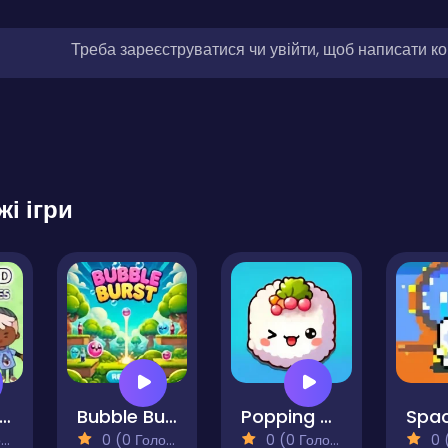
Треба зареєструватися чи увійти, щоб написати к
жі ігри
ca Find The Differences
Bubble Burst
Popping Sushi
Spac
)
0 (0 Голосів)
0 (0 Голосів)
0 (0