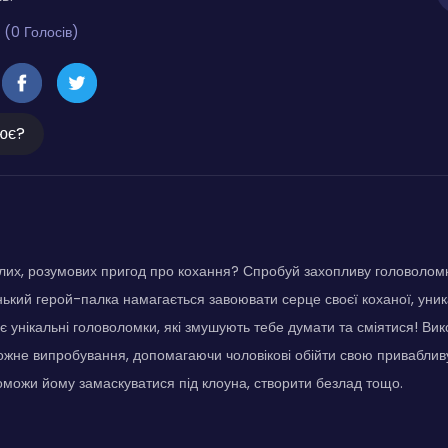
 (0 Голосів)
ює?
лих, розумових пригод про кохання? Спробуй захопливу головоломку 
кий герой-палка намагається завоювати серце своєї коханої, уник
є унікальні головоломки, які змушують тебе думати та сміятися! Вик
жне випробування, допомагаючи чоловікові обійти свою привабливу
можи йому замаскуватися під клоуна, створити безлад тощо.