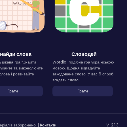
найди слова
Словодей
 цікава гра “Знайти
Wordle-подібна гра українською
Шукайте та викреслюйте
мовою. Щодня відгадуйте
слова і розвивайте
закодоване слово. У вас 6 спроб
.
вгадати слово.
Грати
Грати
ріалів заборонено. |
Контакти
V-2.1.3