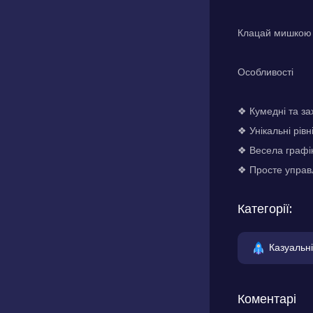
Клацай мишкою 
Особливості
❖ Кумедні та за
❖ Унікальні рівн
❖ Весела графік
❖ Просте управл
Категорії:
Казуальні
Коментарі