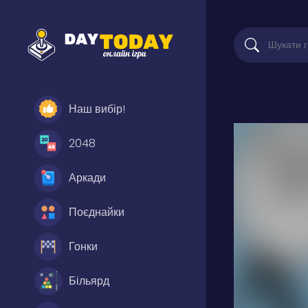
Наш вибір!
2048
Аркади
Поєднайки
Гонки
Більярд