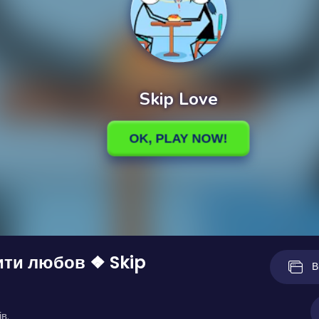
ити любов ❖ Skip
В
в.