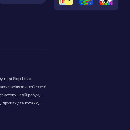
в грі Skip Love.
аючи всіляких небезпек!
ористовуй свій розум,
 дружину та коханку.