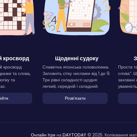
 кросворд
Щоденні судоку
З
й кросворд
Славетна японська головоломка.
Проста та
дказки та слова,
Заповніть сітку числами від 1 до 9.
слова”. 
огіку та
Три рівні складності щодня:
заховані 
ас.
легкий, середній і складний.
уважність
ейти
Розвʼязати
Онлайн Ігри
на
DAYTODAY
© 2025. Копіювання мате