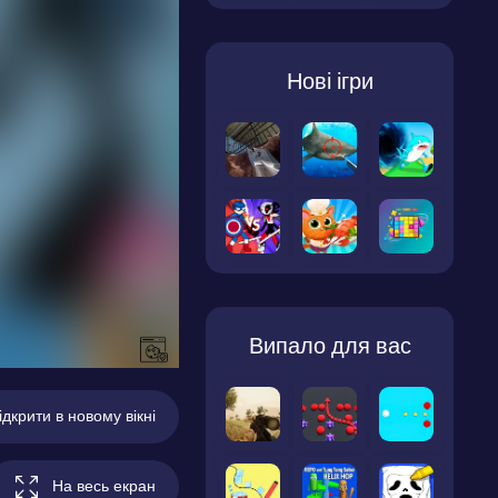
Нові ігри
Випало для вас
ідкрити в новому вікні
На весь екран