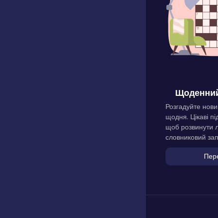
Щоденний
Розгадуйте нови
щодня. Цікаві пі
щоб розвинути л
словниковий зап
Пер