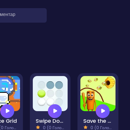
оментар
e Grid
Swipe Dots - Puzzle
Save the Brainrot
 Голосів)
0 (0 Голосів)
0 (0 Голосів)