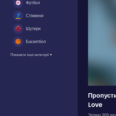
Футбол
Стікмени
Шутери
Баскетбол
Показати інші категорії ▾
Пропуст
Love
Зіграно 309 разі