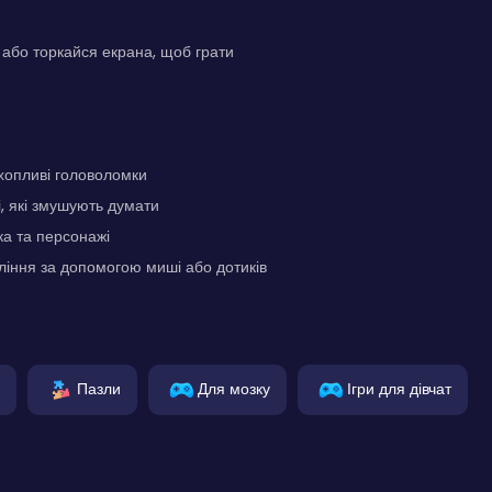
або торкайся екрана, щоб грати
хопливі головоломки
і, які змушують думати
а та персонажі
іння за допомогою миші або дотиків
Пазли
Для мозку
Ігри для дівчат