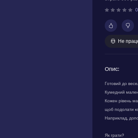
0
Не прац
Опис:
Готовий до весе
Кумедний малень
Кожен рівень ма
щоб подолати ко
Наприклад, допо
Як грати?