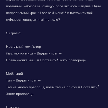
потенційні небезпеки і очищуй поле якомога швидше. Один
неправильний крок - і все закінчено! Чи вистачить тобі
сміливості опанувати мінне поле?
Як грати?
Настільний комп'ютер
Ліва кнопка миші = Відкрити плитку
Права кнопка миші = Поставити/Зняти прапорець
Мобільний
Тап = Відкрити плитку
Тап на кнопку прапорця, потім тап на плитку = Поставити/
Зняти прапорець
Підказка