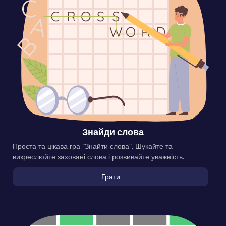
Знайди слова
Проста та цікава гра “Знайти слова”. Шукайте та
викреслюйте заховані слова і розвивайте уважність.
Грати