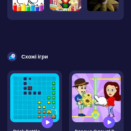
Схожі ігри