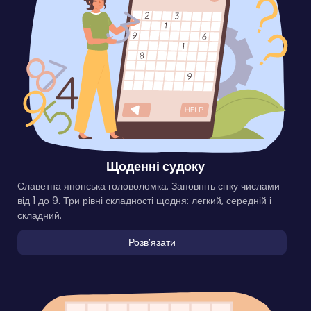
Щоденні судоку
Славетна японська головоломка. Заповніть сітку числами
від 1 до 9. Три рівні складності щодня: легкий, середній і
складний.
Розвʼязати