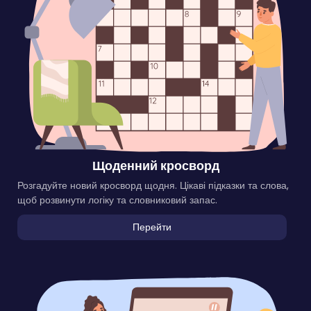
Щоденний кросворд
Розгадуйте новий кросворд щодня. Цікаві підказки та слова,
щоб розвинути логіку та словниковий запас.
Перейти