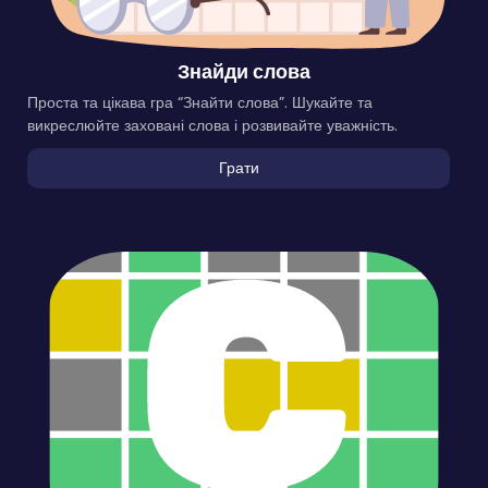
Знайди слова
Проста та цікава гра “Знайти слова”. Шукайте та
викреслюйте заховані слова і розвивайте уважність.
Грати