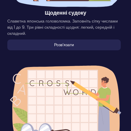
Щоденні судоку
Славетна японська головоломка. Заповніть сітку числами
від 1 до 9. Три рівні складності щодня: легкий, середній і
складний.
Розвʼязати