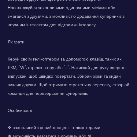
Насолоджуйся захопливими одиночними місіями або
змагайся з друзями, з можливістю додавання суперників з
штучним інтелектом для підтримки інтересу.
Як грати
Керуй своїм гелікоптером за допомогою клавіш, таких як
ЛКМ, "W", стрілка вгору або "J". Натискай для руху вперед і
відпускай, щоб швидко повертати. Збирай зірки та кидай
виклик друзям. Щоб отримати стратегічну перевагу, створюй
команди для перевершення суперників.
Особливості
❖ захопливий ігровий процес з гелікоптерами
❖ можливість змагатися з друзями або AI