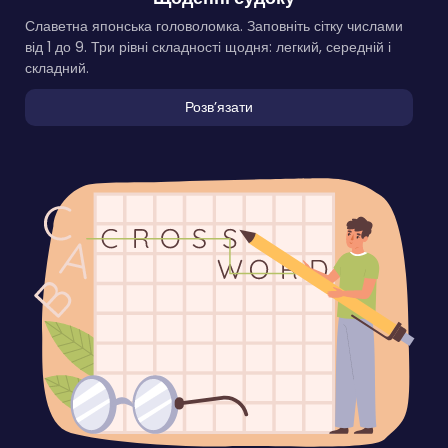
Славетна японська головоломка. Заповніть сітку числами
від 1 до 9. Три рівні складності щодня: легкий, середній і
складний.
Розвʼязати