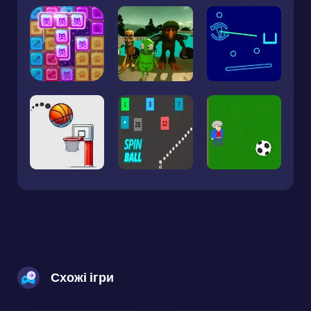
Схожі ігри