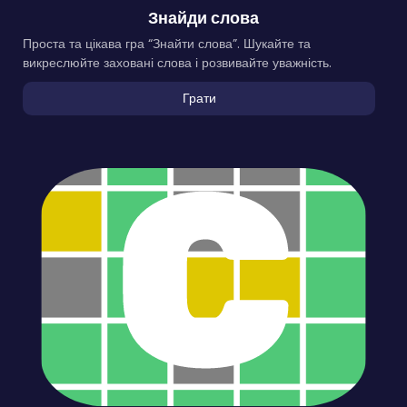
Знайди слова
Проста та цікава гра “Знайти слова”. Шукайте та
викреслюйте заховані слова і розвивайте уважність.
Грати