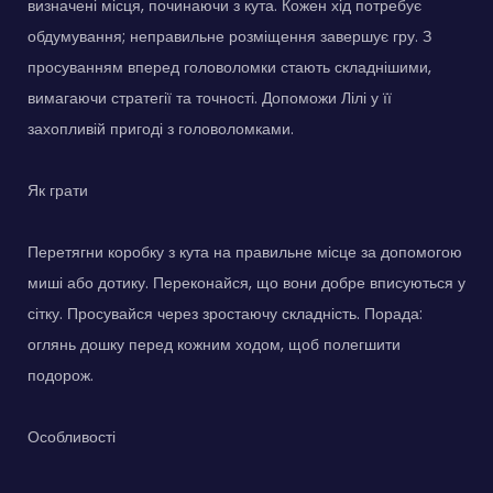
визначені місця, починаючи з кута. Кожен хід потребує
обдумування; неправильне розміщення завершує гру. З
просуванням вперед головоломки стають складнішими,
вимагаючи стратегії та точності. Допоможи Лілі у її
захопливій пригоді з головоломками.
Як грати
Перетягни коробку з кута на правильне місце за допомогою
миші або дотику. Переконайся, що вони добре вписуються у
сітку. Просувайся через зростаючу складність. Порада:
оглянь дошку перед кожним ходом, щоб полегшити
подорож.
Особливості