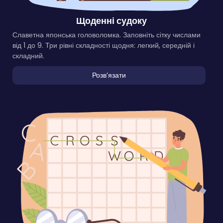
Щоденні судоку
Славетна японська головоломка. Заповніть сітку числами
від 1 до 9. Три рівні складності щодня: легкий, середній і
складний.
Розвʼязати