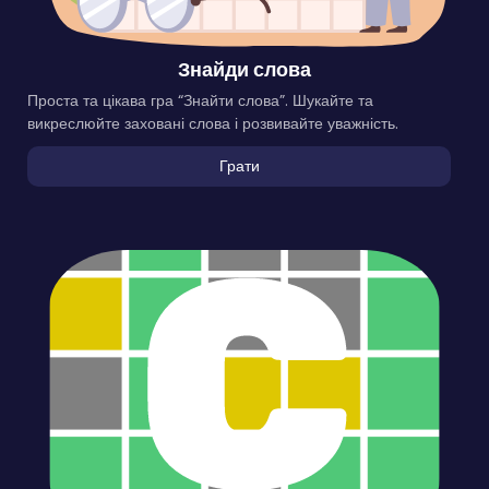
Знайди слова
Проста та цікава гра “Знайти слова”. Шукайте та
викреслюйте заховані слова і розвивайте уважність.
Грати