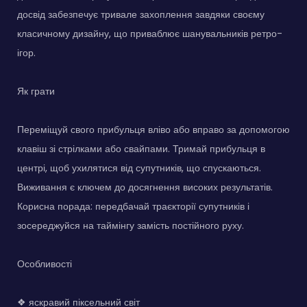
досвід забезпечує тривале захоплення завдяки своєму
класичному дизайну, що приваблює шанувальників ретро-
ігор.
Як грати
Переміщуй свого прибульця вліво або вправо за допомогою
клавіш зі стрілками або свайпами. Тримай прибульця в
центрі, щоб ухилятися від супутників, що спускаються.
Виживання є ключем до досягнення високих результатів.
Корисна порада: передбачай траєкторії супутників і
зосереджуйся на таймінгу замість постійного руху.
Особливості
❖ яскравий піксельний світ