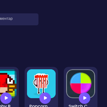
оментар
Chubby Birds
Popcorn Master
Switch Colors