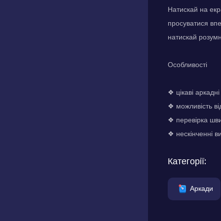
Натискай на екр
просуватися впе
натискай розумн
Особливості
❖ цікаві аркадні
❖ можливість від
❖ перевірка шви
❖ нескінченні в
Категорії:
Аркади