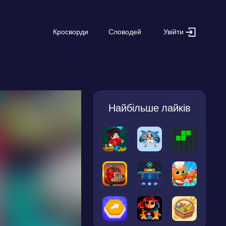
Увійти
Кросворди
Словодей
Найбільше лайків