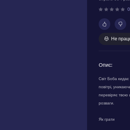
0
Не прац
Опис:
Світ Боба кидає
повітрі, уникаю
перевіряє твою ш
розваги.
Як грати