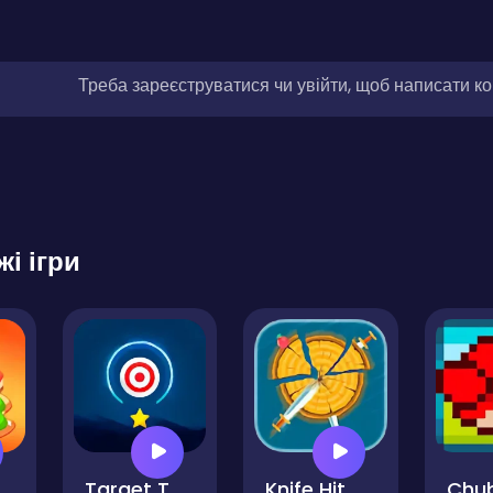
Треба зареєструватися чи увійти, щоб написати к
жі ігри
Target Tap Deluxe
Knife Hit