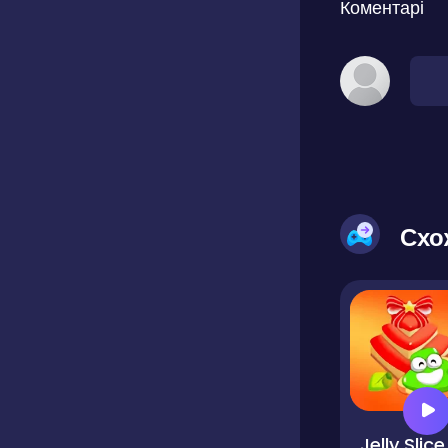
Коментарі
Схо
Jelly Slice