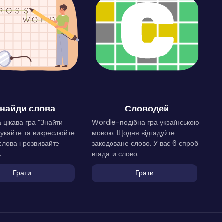
найди слова
Словодей
 цікава гра “Знайти
Wordle-подібна гра українською
Шукайте та викреслюйте
мовою. Щодня відгадуйте
слова і розвивайте
закодоване слово. У вас 6 спроб
.
вгадати слово.
Грати
Грати