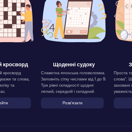
 кросворд
Щоденні судоку
З
й кросворд
Славетна японська головоломка.
Проста та
дказки та слова,
Заповніть сітку числами від 1 до 9.
слова”. 
огіку та
Три рівні складності щодня:
заховані 
ас.
легкий, середній і складний.
уважність
ейти
Розвʼязати