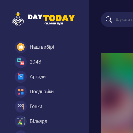
Наш вибір!
2048
Аркади
Поєднайки
Гонки
Більярд