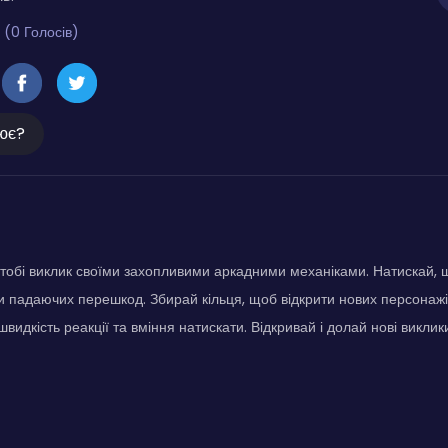
 (0 Голосів)
ює?
 тобі виклик своїми захопливими аркадними механіками. Натискай,
чи падаючих перешкод. Збирай кільця, щоб відкрити нових персонажів 
видкість реакції та вміння натискати. Відкривай і долай нові виклик