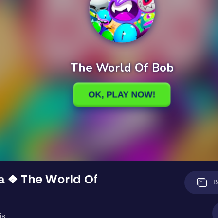
а ❖ The World Of
В
ів.