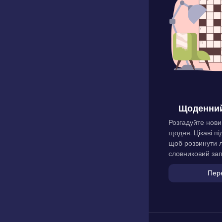
Щоденний
Розгадуйте нови
щодня. Цікаві пі
щоб розвинути л
словниковий зап
Пер