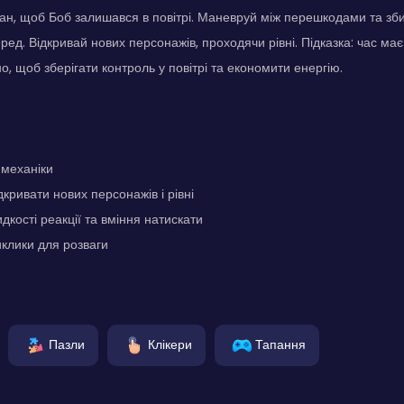
ан, щоб Боб залишався в повітрі. Маневруй між перешкодами та зби
ред. Відкривай нових персонажів, проходячи рівні. Підказка: час ма
о, щоб зберігати контроль у повітрі та економити енергію.
 механіки
кривати нових персонажів і рівні
дкості реакції та вміння натискати
иклики для розваги
Пазли
Клікери
Тапання