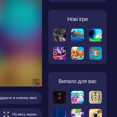
Нові ігри
Випало для вас
ідкрити в новому вікні
На весь екран