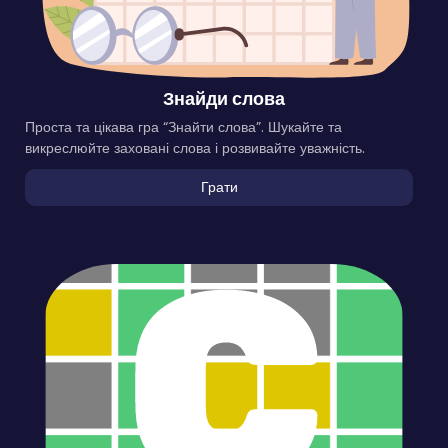
Знайди слова
Проста та цікава гра “Знайти слова”. Шукайте та
викреслюйте заховані слова і розвивайте уважність.
Грати