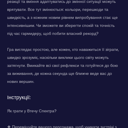
реакції та вміння адаптуватись до змінної ситуації можуть
врятувати. Все тут змінюється: кольори, перешкоди та
швидкість, а з кожним новим рівнем випробування стає ще
інтенсивнішим. Чи зможете ви зберегти спокій та точність
під час гармидеру, щоб побити власний рекорд?
Гра виглядає простою, але кожен, хто наважиться її зіграти,
швидко зрозуміє, наскільки виклики цього світу можуть
затягнути. Вмикайте всі свої рефлекси та готуйтеся до бою
за виживання, де кожна секунда ще ближче веде вас до
нових вершин.
Інструкції:
Як грати у Втечу Спектра?
❖ Переміщуйте вашого персонажа, щоб уникати зустрічі з