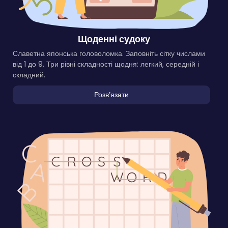
Щоденні судоку
Славетна японська головоломка. Заповніть сітку числами
від 1 до 9. Три рівні складності щодня: легкий, середній і
складний.
Розвʼязати