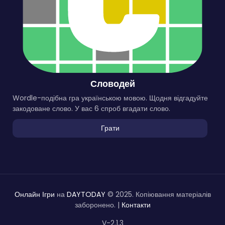
Словодей
Wordle-подібна гра українською мовою. Щодня відгадуйте
закодоване слово. У вас 6 спроб вгадати слово.
Грати
Онлайн Ігри
на
DAYTODAY
© 2025. Копіювання матеріалів
заборонено. |
Контакти
V-2.1.3