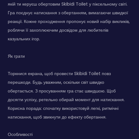
якій ти керуєш обертовим Skibidi Toilet у піксельному світі.
Гра поєднує натискання з обертанням, вимагаючи швидкої
реакції. Кожне проходження пропонує новий набір викликів,
роблячи її захоплюючим досвідом для любителів
казуальних ігор.
Як грати
Торкнися екрана, щоб провести Skibidi Toilet повз
перешкоди. Будь уважним, оскільки світ швидко
обертається. З просуванням гра стає швидшою. Щоб
досягти успіху, ретельно обирай момент для натискання.
Корисна порада: спочатку використовуй легкі, ритмічні
натискання, щоб звикнути до ефекту обертання.
Особливості