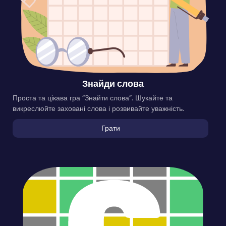
Знайди слова
Проста та цікава гра “Знайти слова”. Шукайте та
викреслюйте заховані слова і розвивайте уважність.
Грати