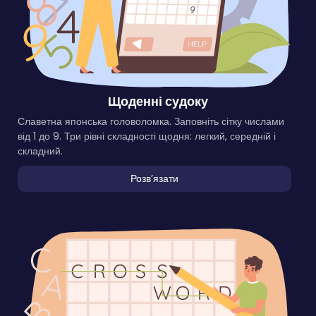
Щоденні судоку
Славетна японська головоломка. Заповніть сітку числами
від 1 до 9. Три рівні складності щодня: легкий, середній і
складний.
Розвʼязати