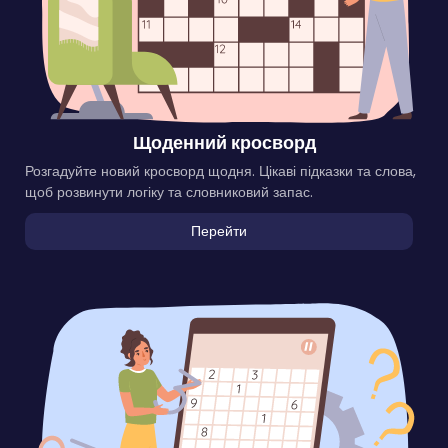
Щоденний кросворд
Розгадуйте новий кросворд щодня. Цікаві підказки та слова,
щоб розвинути логіку та словниковий запас.
Перейти