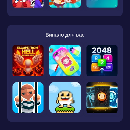
Випало для вас