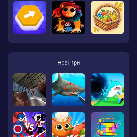
Нові ігри