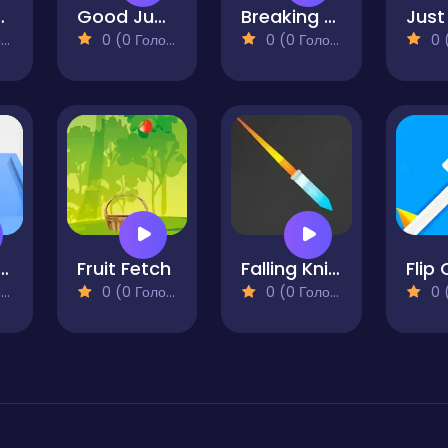
 Scale
Good Jump
Breaking Fall
)
0 (0 Голосів)
0 (0 Голосів)
0 (0
bble Boss
Fruit Fetch
Falling Knife
Flip
)
0 (0 Голосів)
0 (0 Голосів)
0 (0