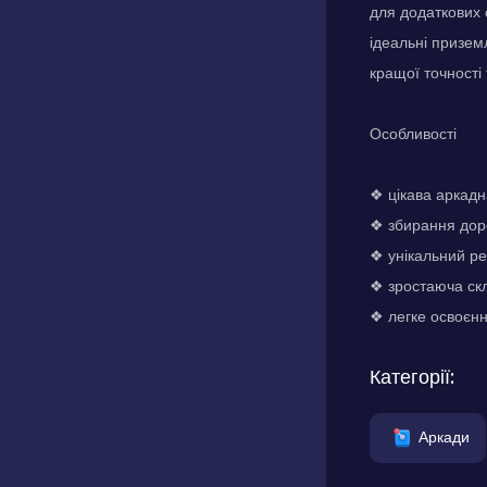
для додаткових 
ідеальні призем
кращої точності 
Особливості
❖ цікава аркадн
❖ збирання дор
❖ унікальний р
❖ зростаюча скл
❖ легке освоєнн
Категорії:
Аркади