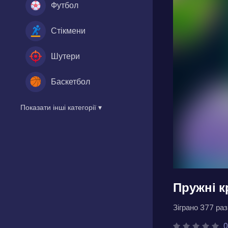
Футбол
Стікмени
Шутери
Баскетбол
Показати інші категорії ▾
Пружні к
Зіграно 377 разі
0