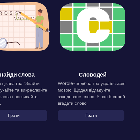
найди слова
Словодей
 цікава гра “Знайти
Wordle-подібна гра українською
Шукайте та викреслюйте
мовою. Щодня відгадуйте
слова і розвивайте
закодоване слово. У вас 6 спроб
.
вгадати слово.
Грати
Грати