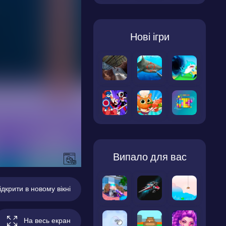
Нові ігри
Випало для вас
ідкрити в новому вікні
На весь екран