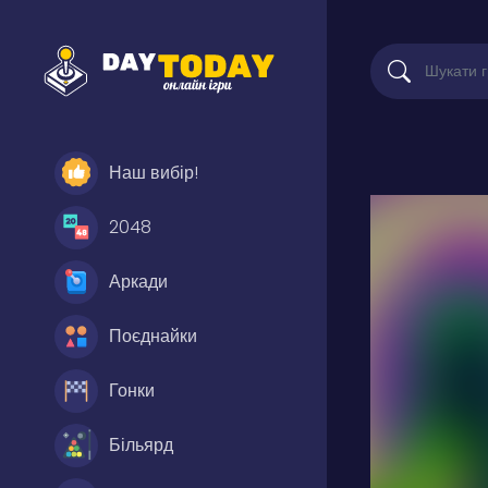
Наш вибір!
2048
Аркади
Поєднайки
Гонки
Більярд