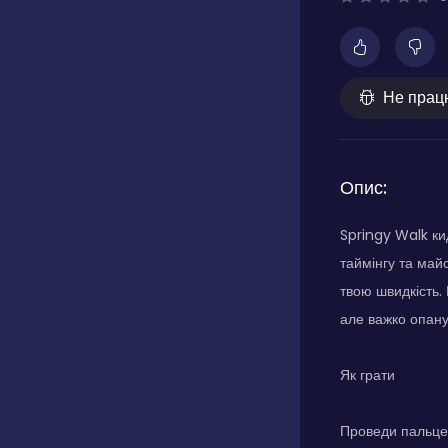
Не прац
Опис:
Springy Walk ки
таймінгу та май
твою швидкість.
але важко опану
Як грати
Проведи пальцем