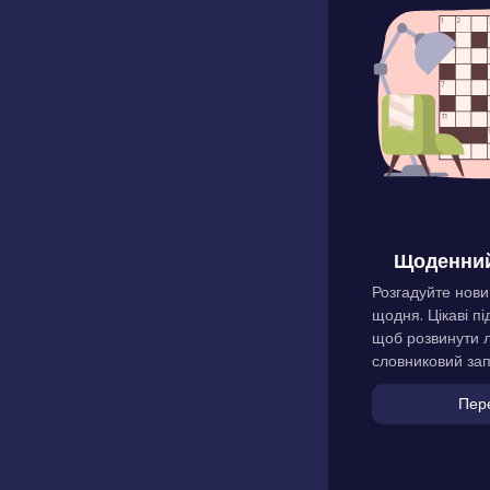
Щоденний
Розгадуйте нови
щодня. Цікаві пі
щоб розвинути л
словниковий зап
Пер