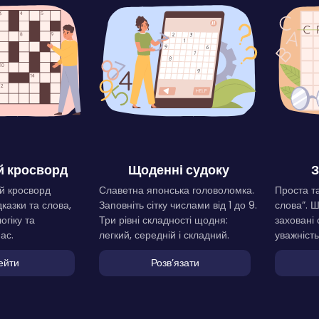
 кросворд
Щоденні судоку
З
й кросворд
Славетна японська головоломка.
Проста та
дказки та слова,
Заповніть сітку числами від 1 до 9.
слова”. 
огіку та
Три рівні складності щодня:
заховані 
ас.
легкий, середній і складний.
уважність
ейти
Розвʼязати