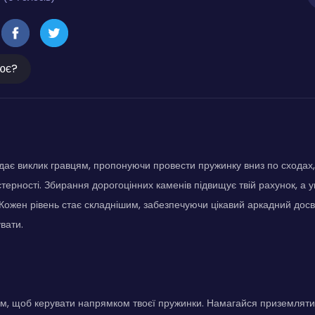
ює?
дає виклик гравцям, пропонуючи провести пружинку вниз по сходах
стерності. Збирання дорогоцінних каменів підвищує твій рахунок, а 
 Кожен рівень стає складнішим, забезпечуючи цікавий аркадний досвід
вати.
, щоб керувати напрямком твоєї пружинки. Намагайся приземлятис