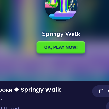
роки ❖ Springy Walk
В
в.
 (0 Голосів)