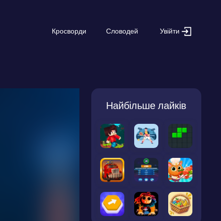
Увійти
Кросворди
Словодей
Найбільше лайків