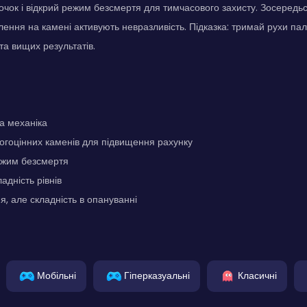
очок і відкрий режим безсмертя для тимчасового захисту. Зосередьс
лення на камені активують невразливість. Підказка: тримай рухи п
та вищих результатів.
а механіка
огоцінних каменів для підвищення рахунку
ежим безсмертя
адність рівнів
я, але складність в опануванні
Мобільні
Гіперказуальні
Класичні