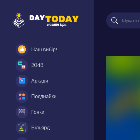
Наш вибір!
2048
Аркади
Поєднайки
Гонки
Більярд