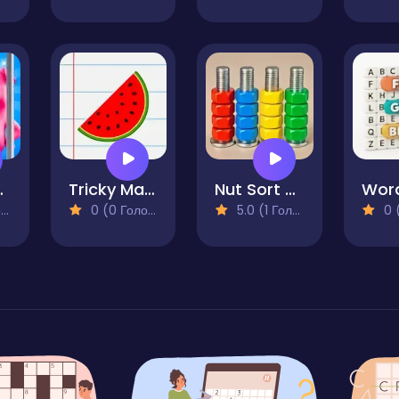
rew Puzzle
Tricky Math Quest
Nut Sort Color Puzzle Game
)
0 (0 Голосів)
5.0 (1 Голосів)
0 (0