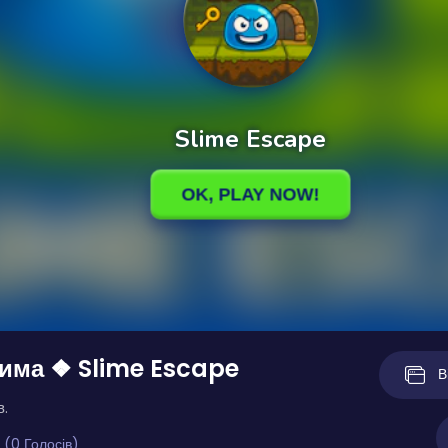
има ❖ Slime Escape
В
в.
 (0 Голосів)