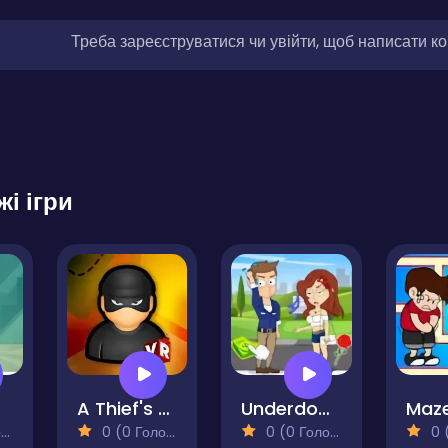
Треба зареєструватися чи увійти, щоб написати к
жі ігри
e
A Thief's Journey
Underdog's Puzzle Odyssey
)
0 (0 Голосів)
0 (0 Голосів)
0 (0