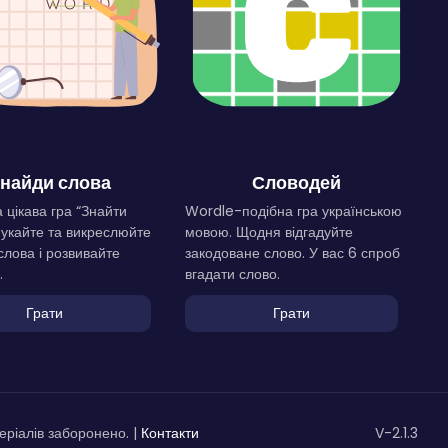
найди слова
Словодей
 цікава гра “Знайти
Wordle-подібна гра українською
Шукайте та викреслюйте
мовою. Щодня відгадуйте
слова і розвивайте
закодоване слово. У вас 6 спроб
.
вгадати слово.
Грати
Грати
ріалів заборонено. |
Контакти
V-2.1.3