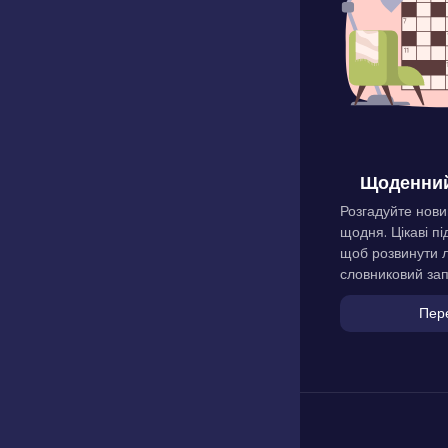
Щоденний
Розгадуйте нови
щодня. Цікаві пі
щоб розвинути л
словниковий зап
Пер