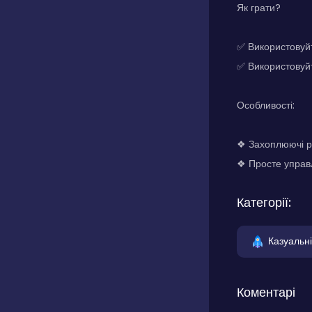
Як грати?
✅ Використовуйт
✅ Використовуйте
Особливості:
❖ Захоплюючі рі
❖ Просте управлі
Категорії:
Казуальні
Коментарі