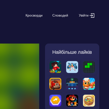
Увійти
Кросворди
Словодей
Найбільше лайків