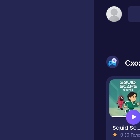
Схо
Squid Scap
0 (0 Голосів