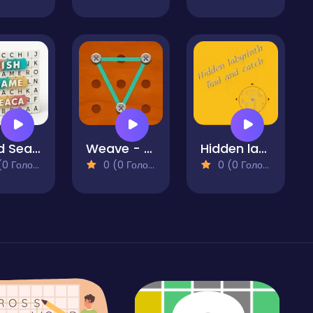
Word Search
Weave - Dots Puzzle
Hidden labyrinth - find and catch
 Голосів)
0 (0 Голосів)
0 (0 Голосів)