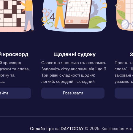
 кросворд
Щоденні судоку
З
й кросворд
Славетна японська головоломка.
Проста та
дказки та слова,
Заповніть сітку числами від 1 до 9.
слова”. 
огіку та
Три рівні складності щодня:
заховані 
ас.
легкий, середній і складний.
уважність
ейти
Розвʼязати
Онлайн Ігри
на
DAYTODAY
© 2025. Копіювання мате