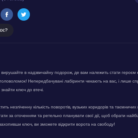
ює?
 вирушайте в надзвичайну подорож, де вам належить стати героєм 
 головоломок! Непередбачувані лабіринти чекають на вас, і лише спри
знайти ключ до втечі.
тить незліченну кількість поворотів, вузьких коридорів та таємничи
гати за оточенням та ретельно планувати свої дії, щоб обрати най
ахопивши ключ, ви зможете відкрити ворота на свободу!