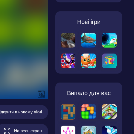
Нові ігри
Випало для вас
ідкрити в новому вікні
На весь екран