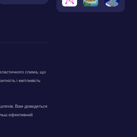
еластичного слима, що
тність і кмітливість
х шляхів. Вам доведеться
більш ефективний