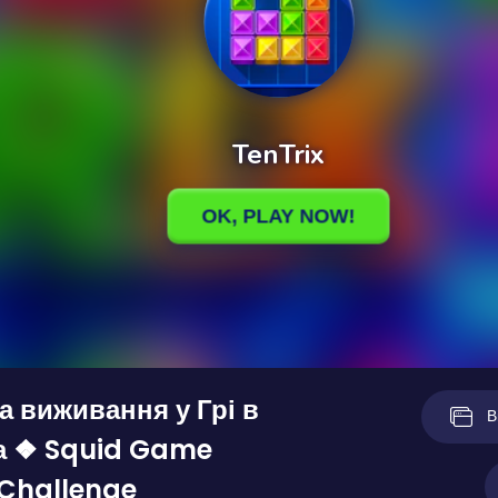
а виживання у Грі в
В
а ❖ Squid Game
 Challenge