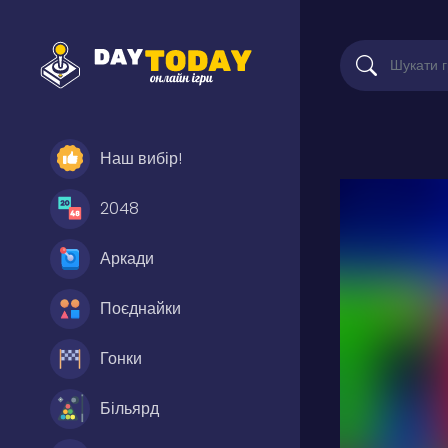
Наш вибір!
2048
Аркади
Поєднайки
Гонки
Більярд