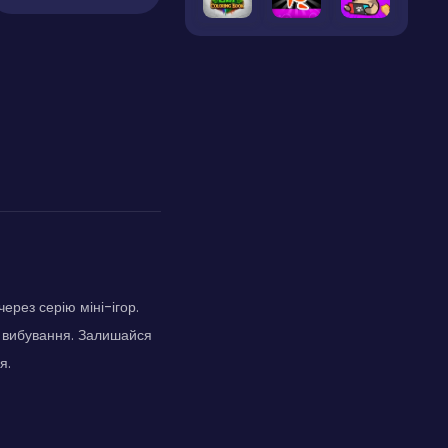
ерез серію міні-ігор.
а вибування. Залишайся
я.