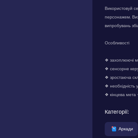
Використовуй се
персонажем. Виж
випробувань збі
Особливості
❖ захоплюючі мі
❖ сенсорне кер
❖ зростаюча скл
❖ необхідність у
❖ кінцева мета 
Категорії:
Аркади