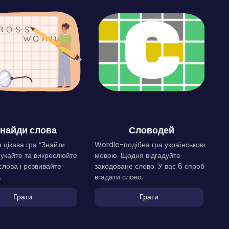
найди слова
Словодей
 цікава гра “Знайти
Wordle-подібна гра українською
Шукайте та викреслюйте
мовою. Щодня відгадуйте
слова і розвивайте
закодоване слово. У вас 6 спроб
.
вгадати слово.
Грати
Грати