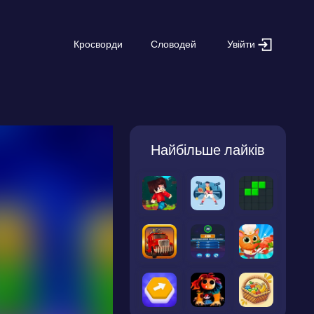
Увійти
Кросворди
Словодей
Найбільше лайків