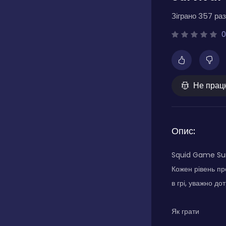
Зіграно 357 раз
0
Не прац
Опис:
Squid Game Surv
Кожен рівень п
в грі, уважно д
Як грати