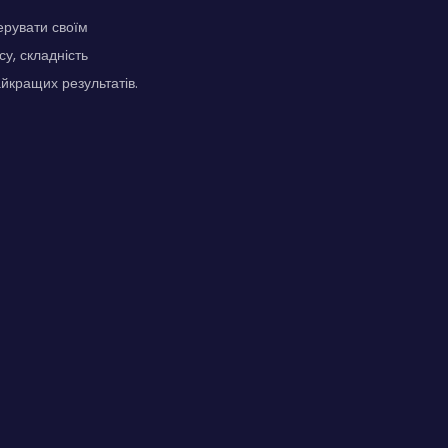
ерувати своїм
у, складність
йкращих результатів.