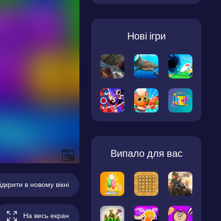
Нові ігри
Випало для вас
ідкрити в новому вікні
На весь екран