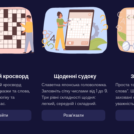
 кросворд
Щоденні судоку
З
й кросворд
Славетна японська головоломка.
Проста та
дказки та слова,
Заповніть сітку числами від 1 до 9.
слова”. 
огіку та
Три рівні складності щодня:
заховані 
ас.
легкий, середній і складний.
уважність
ейти
Розвʼязати