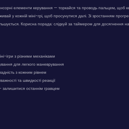
нсорні елементи керування — торкайся та проводь пальцем, щоб к
ивай у кожній міні-грі, щоб просунутися далі. Зі зростанням прогрес
льшується. Корисна порада: слідкуй за таймером для досягнення на
ні-ігри з різними механіками
ування для легкого маневрування
адність з кожним рівнем
важності та швидкості реакції
- залишитися останнім гравцем