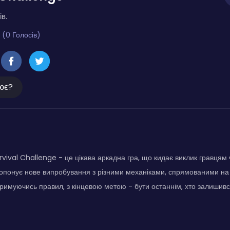
ів.
 (0 Голосів)
ює?
ival Challenge - це цікава аркадна гра, що кидає виклик гравцям ч
ропонує нове випробування з різними механіками, спрямованими н
отримуючись правил, з кінцевою метою - бути останнім, хто залишивс