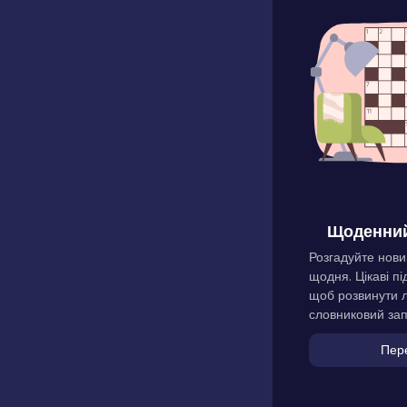
Щоденний
Розгадуйте нови
щодня. Цікаві пі
щоб розвинути л
словниковий зап
Пер